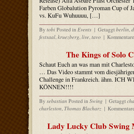
Release) Afia Asbare Plast Orchester
Farben Globalution Pyroman Cup of J
vs. KuFu Wuhuuuu, […]
tobi
Events
berlin
d
By
Posted in
|
Getaggt
,
festsaal
kruezberg
live
tavo
,
,
,
|
Kommentare 
The Kings of Solo C
Schaut Euch an was man mit Charleston
… Das Video stammt vom diesjährige
Challenge in Frankreich. ähm. IC
KÖNNEN!!!!
sebastian
Swing
cha
By
Posted in
|
Getaggt
charleston
Thomas Blacharz
,
|
Kommentare
Lady Lucky Club Swing 