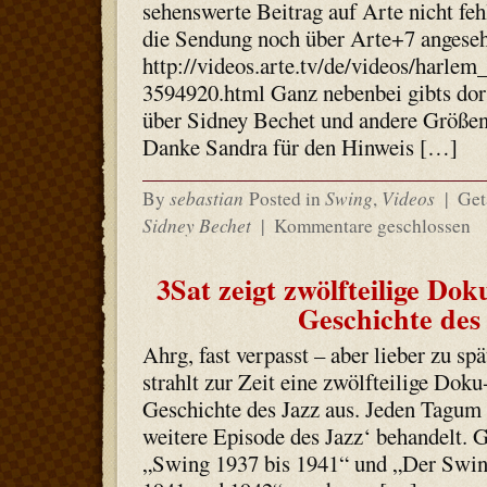
sehenswerte Beitrag auf Arte nicht f
die Sendung noch über Arte+7 angese
http://videos.arte.tv/de/videos/harle
3594920.html Ganz nebenbei gibts dor
über Sidney Bechet und andere Größe
Danke Sandra für den Hinweis […]
sebastian
Swing
Videos
By
Posted in
,
|
Get
Sidney Bechet
|
Kommentare geschlossen
3Sat zeigt zwölfteilige Do
Geschichte des
Ahrg, fast verpasst – aber lieber zu spät
strahlt zur Zeit eine zwölfteilige Doku
Geschichte des Jazz aus. Jeden Tagum
weitere Episode des Jazz‘ behandelt. G
„Swing 1937 bis 1941“ und „Der Swing