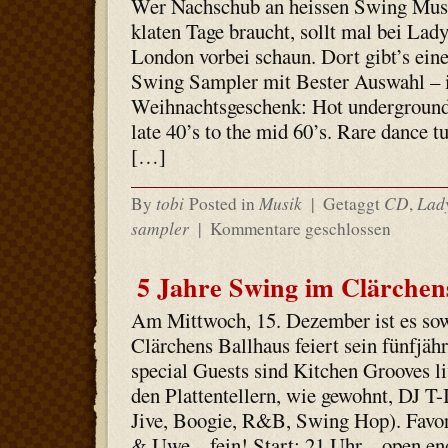
Wer Nachschub an heissen Swing Musi
klaten Tage braucht, sollt mal bei La
London vorbei schaun. Dort gibt’s ein
Swing Sampler mit Bester Auswahl – i
Weihnachtsgeschenk: Hot underground
late 40’s to the mid 60’s. Rare dance t
[…]
tobi
Musik
CD
Lad
By
Posted in
|
Getaggt
,
sampler
|
Kommentare geschlossen
5 Jahre Swing im Clärchens
Am Mittwoch, 15. Dezember ist es so
Clärchens Ballhaus feiert sein fünfjäh
special Guests sind Kitchen Grooves li
den Plattentellern, wie gewohnt, DJ T
Jive, Boogie, R&B, Swing Hop). Favor
& Uwe – fein! Start: 21 Uhr – open end