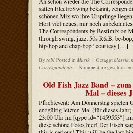
Ah schon wieder die The Corresponden
satten ElectroSwing bekannt, zeigen d
schönen Mix wo ihre Ursprünge lieg
Hört viel neues, mir noch unbekanntes
The Correspondents by Bestimix on M
through swing, jazz, 50s R&B, be-bop,
hip-hop and chap-hop“ courtesy […]
tobi
Musik
klassik
By
Posted in
|
Getaggt
,
Correspondents
|
Kommentare geschlossen
Old Fish Jazz Band – zum 
Mal – dieses 
Pflichtevent: Am Donnerstag spielen 
endgültig letzten Mal (für dieses Jahr)
23:00 Uhr im [qype id=“1459553″] im 
diese schöne Fotos hier! Der Fisch sagt
this is serious! This will be the last bi