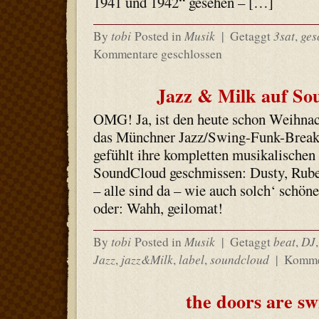
1941 und 1942“ gesehen – […]
tobi
Musik
3sat
ges
By
Posted in
|
Getaggt
,
Kommentare geschlossen
Jazz & Milk auf S
OMG! Ja, ist den heute schon Weihnac
das Münchner Jazz/Swing-Funk-Breakb
gefühlt ihre kompletten musikalischen 
SoundCloud geschmissen: Dusty, Rube
– alle sind da – wie auch solch‘ schön
oder: Wahh, geilomat!
tobi
Musik
beat
DJ
By
Posted in
|
Getaggt
,
Jazz
jazz&Milk
label
soundcloud
,
,
,
|
Kommen
the doors are sw