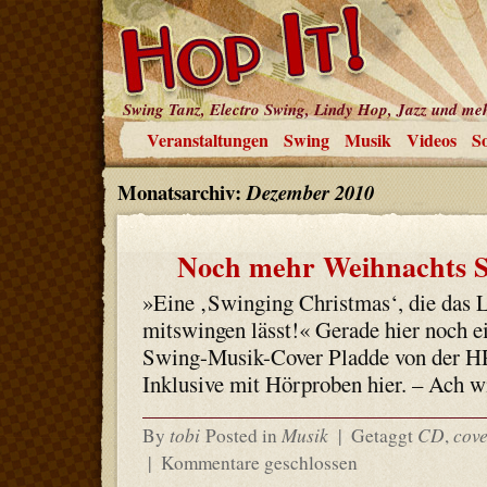
Swing Tanz, Electro Swing, Lindy Hop, Jazz und me
Veranstaltungen
Swing
Musik
Videos
So
Monatsarchiv:
Dezember 2010
Noch mehr Weihnachts 
»Eine ‚Swinging Christmas‘, die das
mitswingen lässt!« Gerade hier noch 
Swing-Musik-Cover Pladde von der H
Inklusive mit Hörproben hier. – Ach w
tobi
Musik
CD
cove
By
Posted in
|
Getaggt
,
|
Kommentare geschlossen