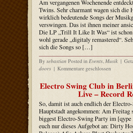
Am vergangenen Wochenende entdeckt
Twins. Sehr charmant wagen sich die H
wirklich bedeutende Songs der Musikg
verswingen. Das ist ihnen meiner ansic
Die LP „Trill It Like It Was“ ist schon
wohl gerade „digitaly remastered“. Seh
sich die Songs so […]
sebastian
Events
Musik
By
Posted in
,
|
Get
doors
|
Kommentare geschlossen
Electro Swing Club in Berl
Live – Record R
So, damit ist auch endlich der Electro
Hauptstadt angekommen: Am Freitag sta
biggest Electro-Swing Party im [qype
euch nur dieses Aufgebot an: Dirty Ho