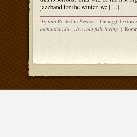
jazzband for the winter. we […]
tobi
Events
3 schwe
By
Posted in
|
Getaggt
bethanien
Jazz
live
old fish
Swing
,
,
,
,
|
Komme