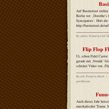
Basi
Auf Basinstreet stelle
Berlin vor: ‚Dorothe’s
Syncopators‘. Hört die 
http://basinstreet.de/auf
By
admin
Posted in
Link Ti
Flip Flop F
Ui, schon Fidel Castor 
gerade mit ‚Swunk‘ fri
schicket Video von ‚Fli
By
tobi
Posted in
Musik
|
geschlossen
Fuuu-
Auch dieses Jahr heisst
musikalischer Traum. I