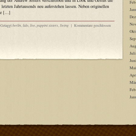
ng der Andrew Sisters verschreiben und in Look und Gestus die
Feb
 letzten Jahrtausends neu auferstehen lassen. Neben originellen
Jan
te […]
Dez
Nov
Getaggt
berlin
,
lido
,
live
,
puppini sisters
,
Swing
|
Kommentare geschlossen
Okt
Sep
Aug
Jul
Jun
Mai
Apr
Mär
Feb
Jan