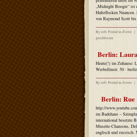
präsentieren diese im
„Midnight Boogie“ ist e
Haferflocken Nuancen. 
von Raymond Scott bis 
By
tobi
Posted in
Events
|
geschlossen
Berlin: Laur
Heute(!) im Zuhause: L
Werbellinstr. 50 · berl
By
tobi
Posted in
Events
|
Berlin: Rue
http://www.youtube.c
im Badehaus – Szimpla 
international besetzt
Musette-Chansons, Delt
englisch und russisch. 