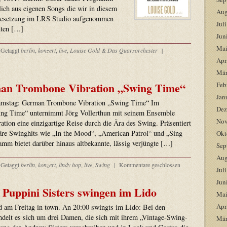
slich aus eigenen Songs die wir in diesem
Aug
Besetzung im LRS Studio aufgenommen
Jul
ten […]
Jun
Mai
Getaggt
berlin
,
konzert
,
live
,
Louise Gold & Das Quarzorchester
|
Apr
Mär
man Trombone Vibration „Swing Time“
Feb
Jan
amstag: German Trombone Vibration „Swing Time“ Im
Dez
g Time“ unternimmt Jörg Vollerthun mit seinem Ensemble
Nov
ion eine einzigartige Reise durch die Ära des Swing. Präsentiert
äre Swinghits wie „In the Mood“, „American Patrol“ und „Sing
Okt
mm bietet darüber hinaus altbekannte, lässig verjüngte […]
Sep
Aug
Getaggt
berlin
,
konzert
,
lindy hop
,
live
,
Swing
|
Kommentare geschlossen
Jul
Jun
 Puppini Sisters swingen im Lido
Mai
Apr
nd am Freitag in town. An 20:00 swingts im Lido: Bei den
lt es sich um drei Damen, die sich mit ihrem „Vintage-Swing-
Mär