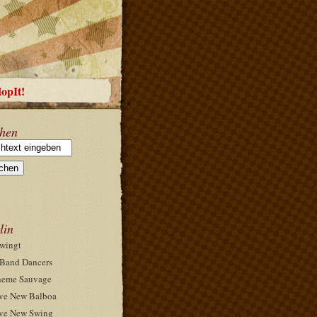
HopIt!
hen
lin
wingt
Band Dancers
eme Sauvage
ve New Balboa
ve New Swing