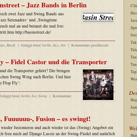
nstreet – Jazz Bands in Berlin
Clä
Hav
n sich zwei Jazz und Swing Bands aus
 Jazz Serenaders‘ und ‚Swingtime
Jaz
euch mal an und betanzt die mal live:
Spr
tritt.htm http://basinstreet.de/
Swi
Tak
pps
,
Musik
|
Getaggt
band
,
berlin
,
Jazz
,
live
|
Kommentare geschlossen
Tal
Tan
ly – Fidel Castor und die Transporter
Tan
und die Transporter gehört? Die bringen
Tap
schen Swing Wing nach Berlin. Und hier
Wer
p Flop Fly‘:
Deu
Getaggt
band
,
berlin
,
live
,
Swing
|
Kommentare
Hop
Jam
Swi
, Fuuuuuu-, Fusion – es swingt!
 wieder fusionieren und auch wieder ist das (Swing) Angebot ein
Wel
ch freu mich auf Django Lassie an der Swing-Fiedel und natürlich
He