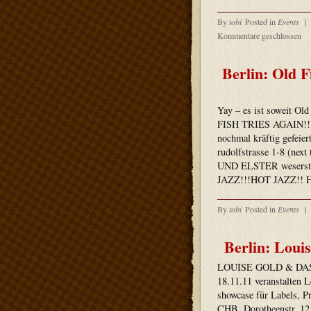
By
tobi
Posted in
Events
|
Kommentare geschlossen
Berlin: Old F
Yay – es ist soweit Ol
FISH TRIES AGAIN!!!“
nochmal kräftig gefei
rudolfstrasse 1-8 (next
UND ELSTER weserstra
JAZZ!!!HOT JAZZ!! 
By
tobi
Posted in
Events
|
Berlin: Lou
LOUISE GOLD & DA
18.11.11 veranstalten 
showcase für Labels, P
CHB, Dorotheenstr. 12