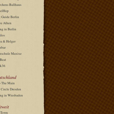
rchens Ballhaus
elHop
z Guide Berlin
ee Athen
ng in Berlin
tlos
ea & Holger
zbar
zschule Maxixe
Beat
k36
tschland
 The Main
 Circle Dresden
ng in Wiesbaden
tweit
pTown