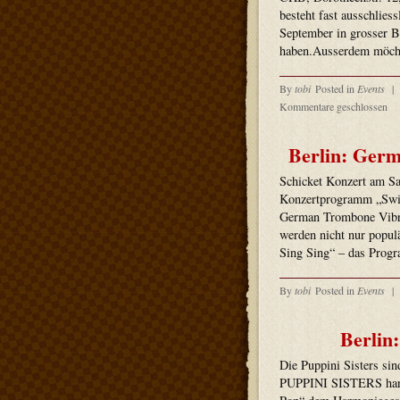
besteht fast ausschlies
September in grosser 
haben.Ausserdem möch
By
tobi
Posted in
Events
|
Kommentare geschlossen
Berlin: Ger
Schicket Konzert am S
Konzertprogramm „Swin
German Trombone Vibrat
werden nicht nur popul
Sing Sing“ – das Progra
By
tobi
Posted in
Events
|
Berlin:
Die Puppini Sisters si
PUPPINI SISTERS hande