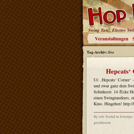
Swing Tanz, Electro Sw
Veranstaltungen
Tag-Archiv:
live
Hepcats‘ 
Ui: ‚Hepcats‘ Corner‘ –
und zwar ganz dem Swin
Schinkestr. 14 /Ecke Ho
einen Swingtanzkurs, 
Kino. Hingehen! http://
By
tobi
Posted in
Sonstiges
geschlossen