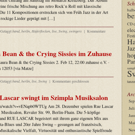
 vollen Umfang am Samstag im Monarch Kreuzberg. Das Album
Sch
ine frische Mischung aus retro Rock’n Roll mit klassische
balb
Die 11 Kompositionen erstrecken sich von Früh Jazz in der Art
be
rockige Lieder geprägt mit […]
CD
ele
Getaggt
band
,
berlin
,
Haferflocken
,
live
,
Swing
,
swingers
|
Kommentare
Fest
Ha
Jaz
a Bean & the Crying Sissies im Zuhause
ho
Par
aura Bean & the Crying Sissies 2. Feb 12, 22:00 zuhause e.V. ·
in 12053 [via Matze]
sampl
S
Getaggt
band
,
berlin
,
live
,
Swing
|
Kommentare geschlossen
tanze
Arc
 Lascar swingt im Szimpla Musiksalon
Sep
om/watch?v=vENapb0WTUg Am 28. Dezember spielen Rue Lascar
Jul
Musiksalon, Revaler Str. 99, Berlin-Fhain. Die 5-köpfige
Jan
e Band RUE LASCAR begeistert mit ihrem ganz eigenen Mix aus
Mai
a-Blues und 20er Jahre Swing – gesungen auf französisch,
Nov
Musikalische Vielfalt, Virtuosität und enthusiastische Spielfreude