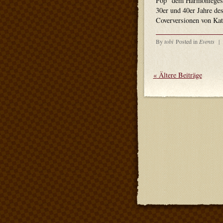
Pop“ dem Harmoniegesa
30er und 40er Jahre des
Coverversionen von Ka
By
tobi
Posted in
Events
|
«
Ältere Beiträge