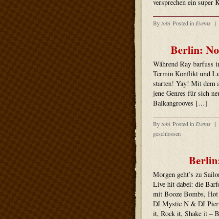
versprechen ein super 
By
tobi
Posted in
Events
|
Berlin: N
Während Ray barfuss i
Termin Konflikt und L
starten! Yay! Mit dem 
jene Genres für sich n
Balkangrooves […]
By
tobi
Posted in
Events
|
geschlossen
Berlin
Morgen geht’s zu Sailo
Live hit dabei: die Bar
mit Booze Bombs, Hot 
DJ Mystic N & DJ Pier
it, Rock it, Shake it –