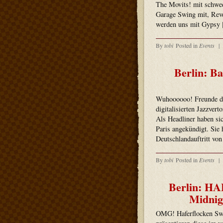
The Movits! mit schwed
Garage Swing mit, Reve
werden uns mit Gypsy
By
tobi
Posted in
Events
|
Berlin: Ba
Wuhoooooo! Freunde des
digitalisierten Jazzver
Als Headliner haben si
Paris angekündigt. Sie 
Deutschlandauftritt vo
By
tobi
Posted in
Events
|
Berlin: 
Midnig
OMG! Haferflocken Swi