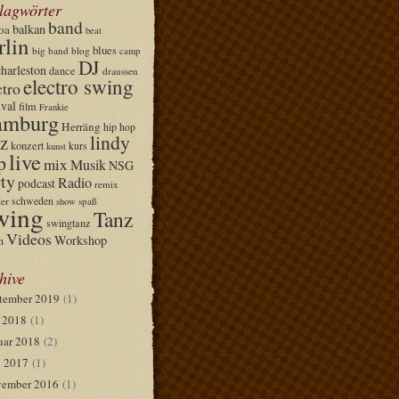
lagwörter
band
balkan
oa
beat
rlin
blues
big band
blog
camp
DJ
charleston
dance
draussen
electro swing
ctro
ival
film
Frankie
mburg
Herräng
hip hop
lindy
z
konzert
kurs
kunst
live
p
mix
Musik
NSG
ty
Radio
podcast
remix
schweden
er
spaß
show
wing
Tanz
swingtanz
Videos
Workshop
n
hive
tember 2019
(1)
i 2018
(1)
uar 2018
(2)
 2017
(1)
ember 2016
(1)