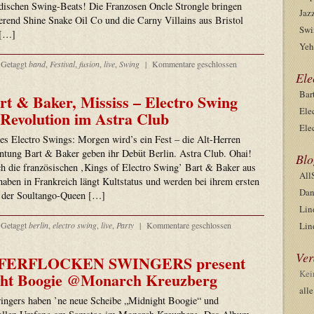
ischen Swing-Beats! Die Franzosen Oncle Strongle bringen
Jaz
rend Shine Snake Oil Co und die Carny Villains aus Bristol
Swi
 […]
Yeh
Getaggt
band
,
Festival
,
fusion
,
live
,
Swing
|
Kommentare geschlossen
Ele
Bar
rt & Baker, Mississ – Electro Swing
Ele
Revolution im Astra Club
Ele
 Electro Swings: Morgen wird’s ein Fest – die Alt-Herren
tontung Bart & Baker geben ihr Debüt Berlin. Astra Club. Ohai!
Blo
ch die französischen ‚Kings of Electro Swing’ Bart & Baker aus
All
haben in Frankreich längt Kultstatus und werden bei ihrem ersten
Dan
n der Soultango-Queen […]
Lin
Getaggt
berlin
,
electro swing
,
live
,
Party
|
Kommentare geschlossen
Lin
Ver
HAFERFLOCKEN SWINGERS present
Kei
ht Boogie @Monarch Kreuzberg
all
ngers haben ’ne neue Scheibe „Midnight Boogie“ und