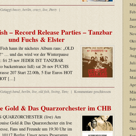
Mär
Getaggt
bassy
,
berlin
,
crazy
,
live
,
Party
|
Feb
Jan
Dez
ish – Record Release Parties – Tanzbar
Nov
und Fuchs & Elster
Okt
d Fish haun ihr nächstes Album raus: „OLD
Sep
 … und das wird vor der Winterpause
Aug
ert: fri 25 nov JEDER IST TANZBAR
Jul
 to backentrance lidl) sat 26 nov FUCHS
Jun
sse 207 Start 22.00h, 5 Eur Euros HOT
Mai
HOT […]
Apr
Getaggt
band
,
berlin
,
live
,
old fish
,
Swing
,
Tanz
|
Kommentare geschlossen
Mär
Feb
ise Gold & Das Quarzorchester im CHB
Jan
Dez
S QUARZORCHESTER (live) Am
Nov
Louise Gold & Das Quarzorchester ein live
Okt
resse, Fans und Freunde um 19:30 Uhr im
, 10117 Berlin: Unser neues Programm
Sep