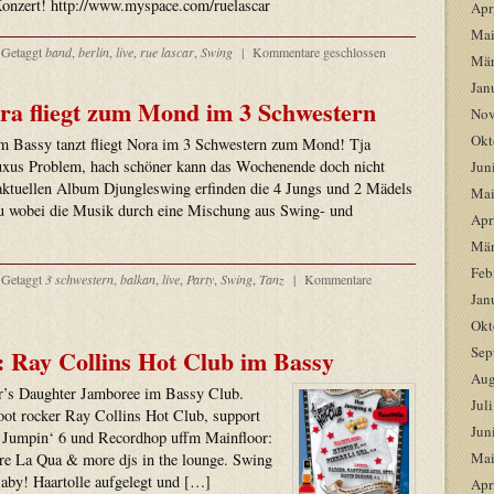
Konzert! http://www.myspace.com/ruelascar
Apr
Mai
Getaggt
band
,
berlin
,
live
,
rue lascar
,
Swing
|
Kommentare geschlossen
Mär
Jan
ora fliegt zum Mond im 3 Schwestern
Nov
Okt
m Bassy tanzt fliegt Nora im 3 Schwestern zum Mond! Tja
uxus Problem, hach schöner kann das Wochenende doch nicht
Jun
aktuellen Album Djungleswing erfinden die 4 Jungs und 2 Mädels
Mai
eu wobei die Musik durch eine Mischung aus Swing- und
Apr
Mär
Feb
Getaggt
3 schwestern
,
balkan
,
live
,
Party
,
Swing
,
Tanz
|
Kommentare
Jan
Okt
Sep
: Ray Collins Hot Club im Bassy
Aug
r’s Daughter Jamboree im Bassy Club.
Jul
foot rocker Ray Collins Hot Club, support
Jun
Jumpin‘ 6 und Recordhop uffm Mainfloor:
Mai
re La Qua & more djs in the lounge. Swing
 Baby! Haartolle aufgelegt und […]
Apr