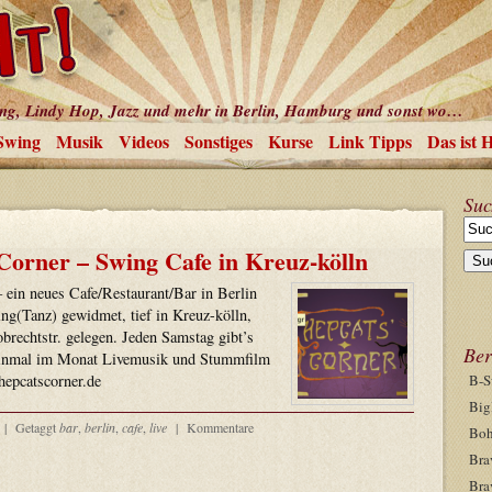
ing, Lindy Hop, Jazz und mehr in Berlin, Hamburg und sonst wo…
Swing
Musik
Videos
Sonstiges
Kurse
Link Tipps
Das ist 
Suc
Corner – Swing Cafe in Kreuz-kölln
 ein neues Cafe/Restaurant/Bar in Berlin
g(Tanz) gewidmet, tief in Kreuz-kölln,
brechtstr. gelegen. Jeden Samstag gibt’s
Ber
einmal im Monat Livemusik und Stummfilm
hepcatscorner.de
B-S
Big
|
Getaggt
bar
,
berlin
,
cafe
,
live
|
Kommentare
Boh
Bra
Bra