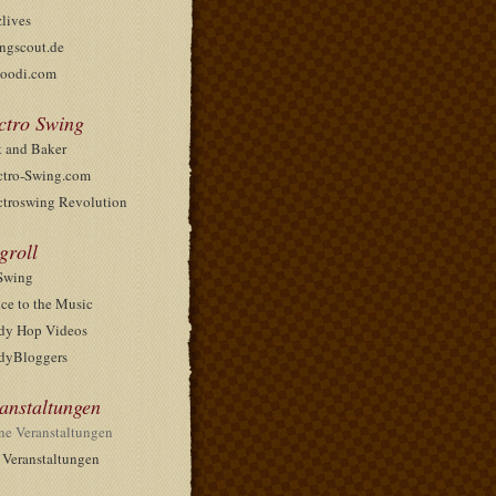
zlives
ngscout.de
oodi.com
ctro Swing
t and Baker
ctro-Swing.com
ctroswing Revolution
groll
Swing
ce to the Music
dy Hop Videos
dyBloggers
anstaltungen
ne Veranstaltungen
e Veranstaltungen