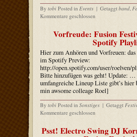
tobi
Events
band
Fe
By
Posted in
|
Getaggt
,
Kommentare geschlossen
Vorfreude: Fusion Festi
Spotify Playl
Hier zum Anhören und Vorfreuen: das 
im Spotify Preview:
http://open.spotify.com/user/roelve
Bitte hinzufügen was geht! Update: … 
umfangreiche Lineup Liste gibt’s hier
min awsome colleage Roel]
tobi
Sonstiges
Festi
By
Posted in
|
Getaggt
Kommentare geschlossen
Psst! Electro Swing DJ Ko