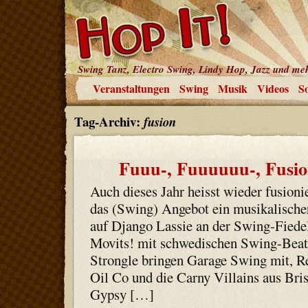
Swing Tanz, Electro Swing, Lindy Hop, Jazz und me
Veranstaltungen
Swing
Musik
Videos
So
Tag-Archiv:
fusion
Fuuu-, Fuuuuuu-, Fusion
Auch dieses Jahr heisst wieder fusioni
das (Swing) Angebot ein musikalische
auf Django Lassie an der Swing-Fiedel
Movits! mit schwedischen Swing-Beat
Strongle bringen Garage Swing mit, R
Oil Co und die Carny Villains aus Bri
Gypsy […]