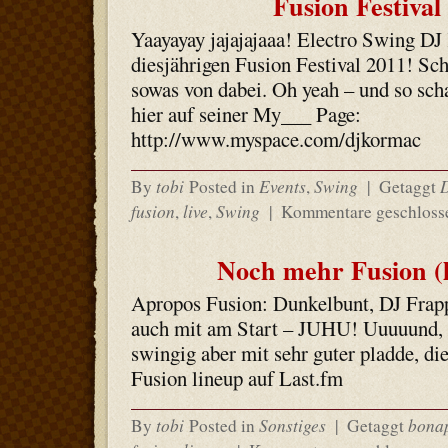
Fusion Festival
Yaayayay jajajajaaa! Electro Swing DJ
diesjährigen Fusion Festival 2011! Sch
sowas von dabei. Oh yeah – und so sch
hier auf seiner My___ Page:
http://www.myspace.com/djkormac
tobi
Events
Swing
By
Posted in
,
|
Getaggt
fusion
live
Swing
,
,
|
Kommentare geschloss
Noch mehr Fusion (
Apropos Fusion: Dunkelbunt, DJ Frapp
auch mit am Start – JUHU! Uuuuund,
swingig aber mit sehr guter pladde, d
Fusion lineup auf Last.fm
tobi
Sonstiges
bona
By
Posted in
|
Getaggt