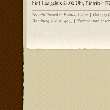
hin! Los geht’s 21.00 Uhr, Eintritt 4 E
tobi
Events
Swing
f
By
Posted in
,
|
Getaggt
Hamburg
live
nu-jazz
,
,
|
Kommentare gesch