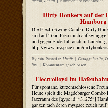
fusion
lineup
,
|
Kommentare geschlossen
Dirty Honkers auf der 
Hamburg
Die ElectroSwing Combo ‚Dirty Honk
sind auf Tour. Freu mich auf swingige 
und gegen Ende Juli auch in Lünebur
http://www.myspace.com/dirtyhonker
tobi
Musik
berlin
D
By
Posted in
|
Getaggt
,
live
|
Kommentare geschlossen
Electrolloyd im Hafenbah
Für spontane, kurzentschlossene Freu
Heute spielt die Magdeburger Combo E
Jazzraum des [qype id=“31275″] Hambu
ganzen tach deren myspace zeuch rauf