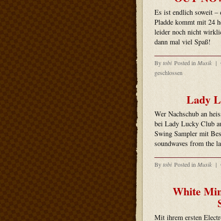
Es ist endlich soweit –
Pladde kommt mit 24 he
leider noch nicht wirkli
dann mal viel Spaß!
By
tobi
Posted in
Musik
|
geschlossen
Lady L
Wer Nachschub an heiss
bei Lady Lucky Club au
Swing Sampler mit Bes
soundwaves from the lat
By
tobi
Posted in
Musik
|
White Min
Mit ihrem ersten Elec