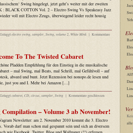
ssischem‘ Swing hingelegt, jetzt geht’s weiter mit der zweiten
Jaz
 : BLACK COTTON Vol. 2 – Electro Swing Vs Speakeasy Jazz
Swi
 wieder voll mit Electro Zeugs, überwiegend leider recht housig
Yeh
Ele
Getaggt
electro swing
,
sampler
,
Swing
,
volume 2
,
White Mink
|
Kommentare
Bar
Ele
come To The Twisted Cabaret
Ele
schöne Pladden Empfehlung für den Einstieg in die musikalische
Blo
baret – mal Swing, mal Beats, mal Schrill, mal Gefühlvoll – auf
All
otesk, absurd und bunt. Jetzt Rezension bei nonopo.de lesen und
Dan
ie, just you and I. Mehr bei Amazon […]
Lin
Getaggt
cabaret
,
CD
,
circus
,
sampler
,
Swing
|
Kommentare geschlossen
Lin
Ver
g Compilation – Volume 3 ab November!
Kei
Wagram Newsletter: am 2. November 2010 kommt die 3. Electro
all
. Vorab darf man schon mal gespannt sein und sich an diversem
sch wie Facebook, Twitter, Blog und Wallpaper (!!) erfreuen…