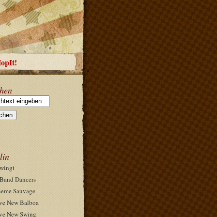
HopIt!
hen
lin
wingt
Band Dancers
eme Sauvage
ve New Balboa
ve New Swing