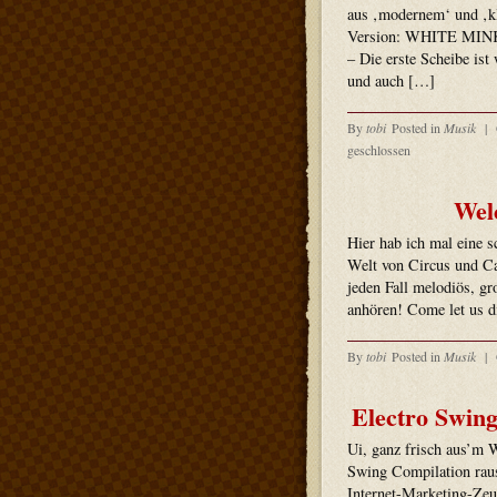
aus ‚modernem‘ und ‚kla
Version: WHITE MINK
– Die erste Scheibe ist
und auch […]
By
tobi
Posted in
Musik
|
geschlossen
Wel
Hier hab ich mal eine 
Welt von Circus und Ca
jeden Fall melodiös, gr
anhören! Come let us d
By
tobi
Posted in
Musik
|
Electro Swin
Ui, ganz frisch aus’m 
Swing Compilation raus
Internet-Marketing-Zeu