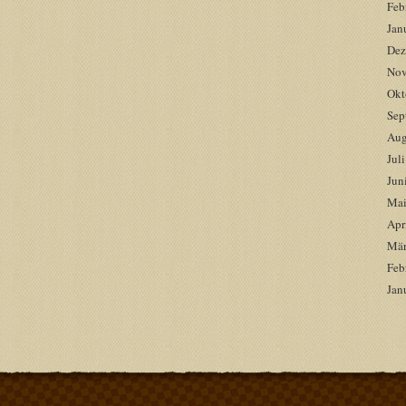
Feb
Jan
Dez
Nov
Okt
Sep
Aug
Jul
Jun
Mai
Apr
Mär
Feb
Jan