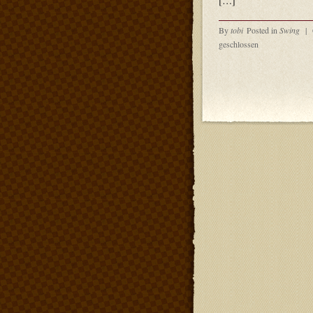
[…]
By
tobi
Posted in
Swing
|
geschlossen