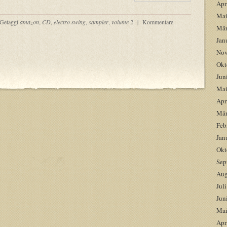
Apr
Mai
Getaggt
amazon
,
CD
,
electro swing
,
sampler
,
volume 2
|
Kommentare
Mär
Jan
Nov
Okt
Jun
Mai
Apr
Mär
Feb
Jan
Okt
Sep
Aug
Jul
Jun
Mai
Apr