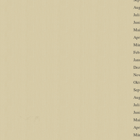
Aug
Jul
Jun
Mai
Apr
Mär
Feb
Jan
Dez
Nov
Okt
Sep
Aug
Jul
Jun
Mai
Apr
Mär