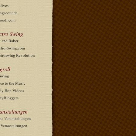
zlives
ngscout.de
oodi.com
ctro Swing
t and Baker
ctro-Swing.com
ctroswing Revolution
groll
Swing
ce to the Music
dy Hop Videos
dyBloggers
anstaltungen
ne Veranstaltungen
e Veranstaltungen