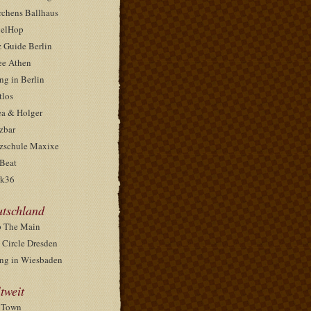
rchens Ballhaus
elHop
z Guide Berlin
ee Athen
ng in Berlin
tlos
ea & Holger
zbar
zschule Maxixe
Beat
k36
tschland
 The Main
 Circle Dresden
ng in Wiesbaden
tweit
pTown