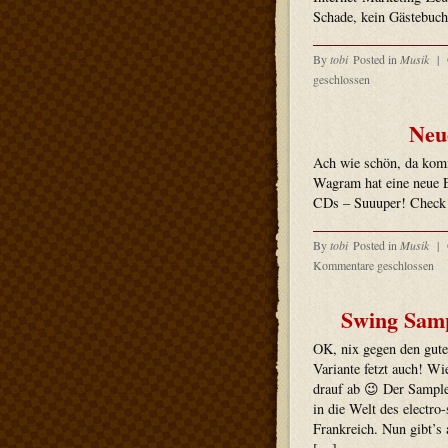
Schade, kein Gästebuch
By
tobi
Posted in
Musik
|
geschlossen
Neu
Ach wie schön, da komm
Wagram hat eine neue E
CDs – Suuuper! Check
By
tobi
Posted in
Musik
|
Kommentare geschlossen
Swing Samp
OK, nix gegen den gute
Variante fetzt auch! Wi
drauf ab 😉 Der Sample
in die Welt des electro
Frankreich. Nun gibt’s 