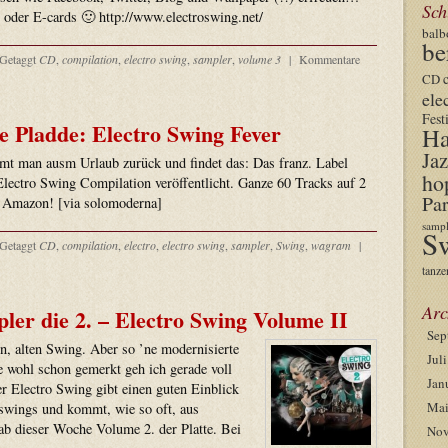
Sch
 oder E-cards 🙂 http://www.electroswing.net/
balb
be
Getaggt
CD
,
compilation
,
electro swing
,
sampler
,
volume 3
|
Kommentare
CD
ele
Fest
e Pladde: Electro Swing Fever
Ha
Jaz
t man ausm Urlaub zurück und findet das: Das franz. Label
ho
lectro Swing Compilation veröffentlicht. Ganze 60 Tracks auf 2
Par
 Amazon! [via solomoderna]
sampl
S
Getaggt
CD
,
compilation
,
electro
,
electro swing
,
sampler
,
Swing
,
wagram
|
tanze
Arc
ler die 2. – Electro Swing Volume II
Sep
n, alten Swing. Aber so ’ne modernisierte
Jul
e wohl schon gemerkt geh ich gerade voll
Jan
r Electro Swing gibt einen guten Einblick
Mai
-swings und kommt, wie so oft, aus
ab dieser Woche Volume 2. der Platte. Bei
Nov