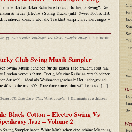
Clä
 die neue Bart & Baker Scheibe ist raus: „Burlesque Swing“. Die
Hav
issen & neuen (Electro-) Swing Tracks (inkl. Sweet Tooth). Hab
ch reinhören können, aber die Tracklist verspricht schon einiges –
Jaz
Spr
Swi
Getaggt
Bart & Baker
,
Burlesque
,
DJ
,
electro
,
sampler
,
Swing
|
Kommentare
Tak
Tal
Tan
ucky Club Swing Musik Sampler
Tan
en Swing Musik Scheiben für die klaten Tage braucht, sollt mal
Tap
s London vorbei schaun. Dort gibt’s eine Reihe an verschiedener
Wer
ter Auswahl – ideal als Weihnachtsgeschenk: Hot underground
e 40’s to the mid 60’s. Rare dance tunes that will keep you […]
Deu
Hop
Getaggt
CD
,
Lady Lucky Club
,
Musik
,
sampler
|
Kommentare geschlossen
Jam
Swi
k: Black Cotton – Electro Swing Vs
Speakeasy Jazz – Volume 2
Wel
tro Swing Sampler haben White Mink schon eine schöne Mischung
He