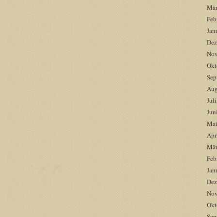
Mär
Feb
Jan
Dez
Nov
Okt
Sep
Aug
Jul
Jun
Mai
Apr
Mär
Feb
Jan
Dez
Nov
Okt
Sep