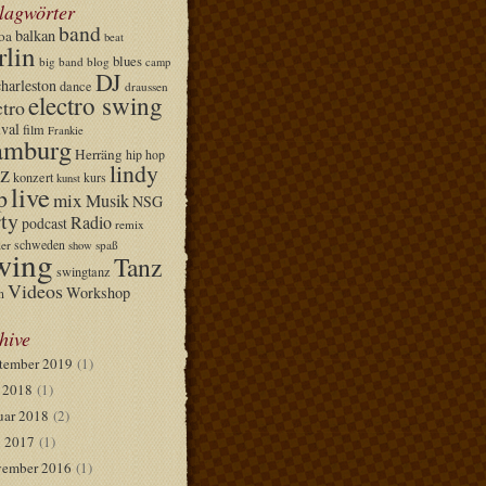
lagwörter
band
balkan
oa
beat
rlin
blues
big band
blog
camp
DJ
charleston
dance
draussen
electro swing
ctro
ival
film
Frankie
mburg
Herräng
hip hop
lindy
z
konzert
kurs
kunst
live
p
mix
Musik
NSG
ty
Radio
podcast
remix
schweden
er
spaß
show
wing
Tanz
swingtanz
Videos
Workshop
n
hive
tember 2019
(1)
i 2018
(1)
uar 2018
(2)
 2017
(1)
ember 2016
(1)