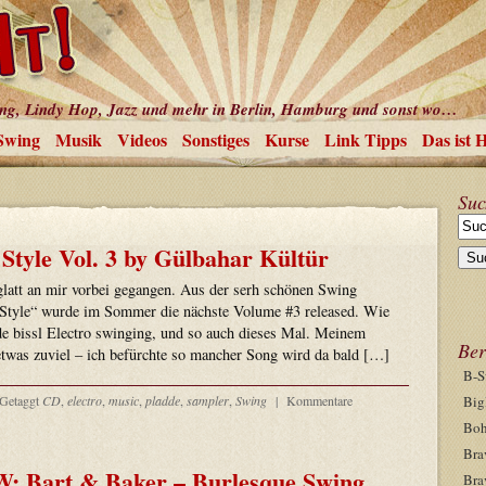
ing, Lindy Hop, Jazz und mehr in Berlin, Hamburg und sonst wo…
Swing
Musik
Videos
Sonstiges
Kurse
Link Tipps
Das ist 
Suc
Style Vol. 3 by Gülbahar Kültür
 glatt an mir vorbei gegangen. Aus der serh schönen Swing
Style“ wurde im Sommer die nächste Volume #3 released. Wie
 bissl Electro swinging, und so auch dieses Mal. Meinem
Ber
was zuviel – ich befürchte so mancher Song wird da bald […]
B-S
Getaggt
CD
,
electro
,
music
,
pladde
,
sampler
,
Swing
|
Kommentare
Big
Boh
Bra
 Bart & Baker – Burlesque Swing
Bra