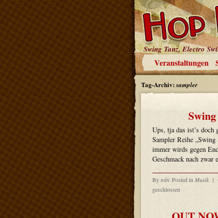
Swing Tanz, Electro Sw
Veranstaltungen
Tag-Archiv:
sampler
Swing 
Ups, tja das ist’s doch
Sampler Reihe „Swing 
immer wirds gegen Ende
Geschmack nach zwar et
By
tobi
Posted in
Musik
|
geschlossen
OUT NOW: