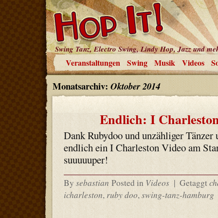
Swing Tanz, Electro Swing, Lindy Hop, Jazz und me
Veranstaltungen
Swing
Musik
Videos
So
Monatsarchiv:
Oktober 2014
Endlich: I Charlest
Dank Rubydoo und unzähliger Tänzer 
endlich ein I Charleston Video am Star
suuuuuper!
sebastian
Videos
ch
By
Posted in
|
Getaggt
icharleston
ruby doo
swing-tanz-hamburg
,
,