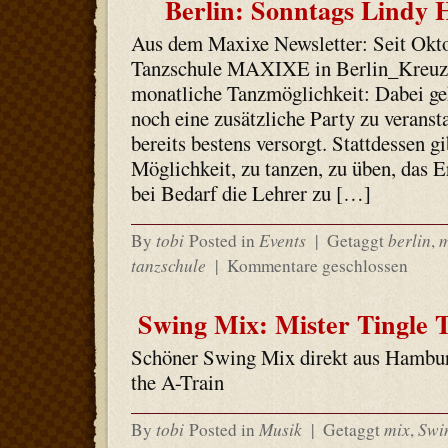
Berlin: Sonntags Lindy
Aus dem Maxixe Newsletter: Seit Oktob
Tanzschule MAXIXE in Berlin_Kreuzb
monatliche Tanzmöglichkeit: Dabei ge
noch eine zusätzliche Party zu veransta
bereits bestens versorgt. Stattdessen gi
Möglichkeit, zu tanzen, zu üben, das Er
bei Bedarf die Lehrer zu […]
tobi
Events
berlin
m
By
Posted in
|
Getaggt
,
tanzschule
|
Kommentare geschlossen
Swing Mix: Mister Tingle T
Schöner Swing Mix direkt aus Hambur
the A-Train
tobi
Musik
mix
Swi
By
Posted in
|
Getaggt
,