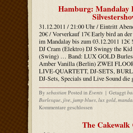
Hamburg: Mandalay E
Silvestersh
31.12.2011 / 21:00 Uhr / Eintritt Abe
20€ / Vorverkauf 17€ Early bird an d
im Mandalay bis zum 03.12.2011 12€ !
DJ Cram (Elektro) DJ Swingy the Kid
(Swing) … Band: LUX GOLD Burles
Amber Vanilla (Berlin) ZWEI FLOO
LIVE-QUARTETT, DJ-SETS, BUR
DJ-Sets, Specials und Live Sound die
sebastian
Events
ba
By
Posted in
|
Getaggt
Burlesque
jive
jump blues
lux gold
manda
,
,
,
,
Kommentare geschlossen
The Cakewalk 