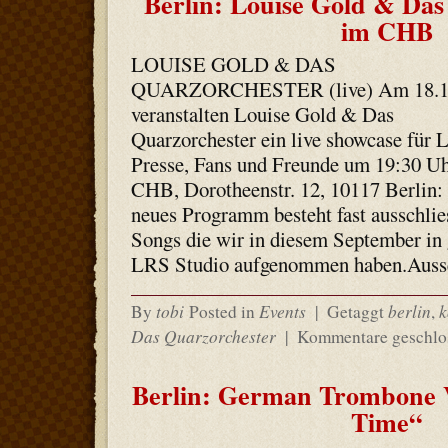
Berlin: Louise Gold & Das
im CHB
LOUISE GOLD & DAS
QUARZORCHESTER (live) Am 18.1
veranstalten Louise Gold & Das
Quarzorchester ein live showcase für L
Presse, Fans und Freunde um 19:30 U
CHB, Dorotheenstr. 12, 10117 Berlin:
neues Programm besteht fast ausschlie
Songs die wir in diesem September in
LRS Studio aufgenommen haben.Aus
tobi
Events
berlin
k
By
Posted in
|
Getaggt
,
Das Quarzorchester
|
Kommentare geschlo
Berlin: German Trombone 
Time“