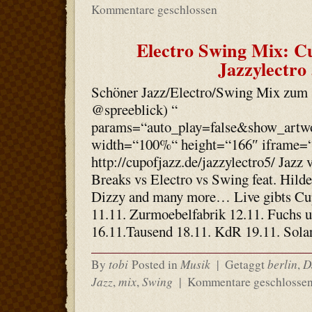
Kommentare geschlossen
Electro Swing Mix: Cu
Jazzylectro
Schöner Jazz/Electro/Swing Mix zum 1
@spreeblick) “
params=“auto_play=false&show_artw
width=“100%“ height=“166″ iframe=“t
http://cupofjazz.de/jazzylectro5/ Jazz
Breaks vs Electro vs Swing feat. Hilde
Dizzy and many more… Live gibts Cup 
11.11. Zurmoebelfabrik 12.11. Fuchs u
16.11.Tausend 18.11. KdR 19.11. Sola
tobi
Musik
berlin
D
By
Posted in
|
Getaggt
,
Jazz
mix
Swing
,
,
|
Kommentare geschlosse