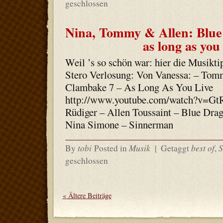
geschlossen
Nina, Tommy & Allen: Blu
as long as you 
Weil ’s so schön war: hier die Musikti
Stero Verlosung: Von Vanessa: – To
Clambake 7 – As Long As You Live
http://www.youtube.com/watch?v=
Rüdiger – Allen Toussaint – Blue Dr
Nina Simone – Sinnerman
tobi
Musik
best of
S
By
Posted in
|
Getaggt
,
geschlossen
«
Ältere Beiträge