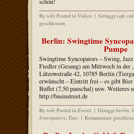
schön!
tobi
Videos
cafe ca
By
Posted in
|
Getaggt
geschlossen
Berlin: Swingtime Syncopat
Pumpe
Swingtime Syncopators – Swing, Jazz 
Fiedler (Gesang) am Mittwoch in der
Lützowstraße 42, 10785 Berlin (Tierg
erwünscht – Eintritt frei – es gibt Bi
Buffet (7,50 pauschal) usw. Weiteres u
http://basinstreet.de
tobi
Events
berlin
S
By
Posted in
|
Getaggt
,
Syncopators
Tanz
,
|
Kommentare geschloss