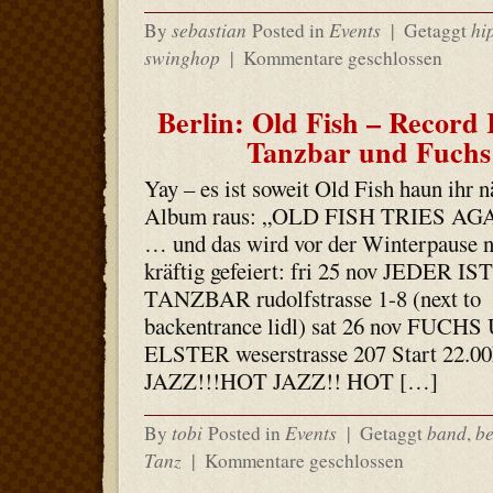
sebastian
Events
hi
By
Posted in
|
Getaggt
swinghop
|
Kommentare geschlossen
Berlin: Old Fish – Record 
Tanzbar und Fuchs
Yay – es ist soweit Old Fish haun ihr n
Album raus: „OLD FISH TRIES AGA
… und das wird vor der Winterpause 
kräftig gefeiert: fri 25 nov JEDER IST
TANZBAR rudolfstrasse 1-8 (next to
backentrance lidl) sat 26 nov FUCH
ELSTER weserstrasse 207 Start 22.0
JAZZ!!!HOT JAZZ!! HOT […]
tobi
Events
band
be
By
Posted in
|
Getaggt
,
Tanz
|
Kommentare geschlossen