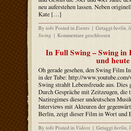
neu auferstehen lassen. Neben origine
Kate […]
tobi
Events
berlin
l
By
Posted in
|
Getaggt
,
Swing
|
Kommentare geschlossen
In Full Swing – Swing in 
und heute
Oh gerade gesehen, den Swing Film In 
in der Tube: http://www.youtube.co
Swing strahlt Lebensfreude aus. Dies g
Durch Gespräche mit Zeitzeugen, die t
Naziregimes dieser undeutschen Musik 
Interviews mit Akteuren der gegenwär
Berlin, zeigt dieser Film in Wort und 
tobi
Videos
berlin
l
By
Posted in
|
Getaggt
,