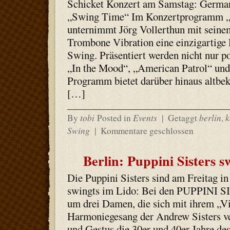
Schicket Konzert am Samstag: Germa
„Swing Time“ Im Konzertprogramm 
unternimmt Jörg Vollerthun mit sei
Trombone Vibration eine einzigartige 
Swing. Präsentiert werden nicht nur p
„In the Mood“, „American Patrol“ und
Programm bietet darüber hinaus altbeka
[…]
tobi
Events
berlin
k
By
Posted in
|
Getaggt
,
Swing
|
Kommentare geschlossen
Berlin: Puppini Sisters 
Die Puppini Sisters sind am Freitag i
swingts im Lido: Bei den PUPPINI SI
um drei Damen, die sich mit ihrem „
Harmoniegesang der Andrew Sisters ve
und Gestus die 30er und 40er Jahre des