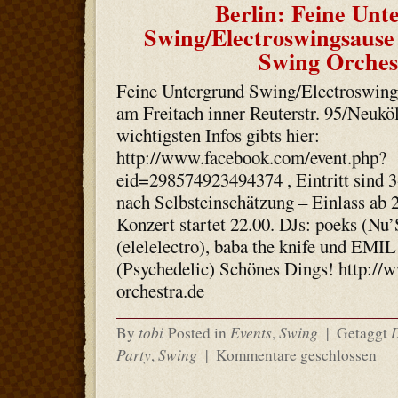
Berlin: Feine Unt
Swing/Electroswingsause 
Swing Orches
Feine Untergrund Swing/Electroswing
am Freitach inner Reuterstr. 95/Neukö
wichtigsten Infos gibts hier:
http://www.facebook.com/event.php?
eid=298574923494374 , Eintritt sind 3
nach Selbsteinschätzung – Einlass ab 2
Konzert startet 22.00. DJs: poeks (N
(elelelectro), baba the knife und EMIL
(Psychedelic) Schönes Dings! http://
orchestra.de
tobi
Events
Swing
By
Posted in
,
|
Getaggt
Party
Swing
,
|
Kommentare geschlossen