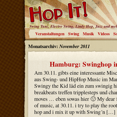
Swing Tanz, Electro Swing, Lindy Hop, Jazz und me
Veranstaltungen
Swing
Musik
Videos
So
Monatsarchiv:
November 2011
Hamburg: Swinghop i
Am 30.11. gibts eine interessante Mis
aus Swing- und HipHop Music im Man
Swingy the Kid läd ein zum swingig h
breakbeats treffen tripplesteps und cha
moves … eben sowas hier 🙂 My dear 
of music, at 30.11. i try to play the roo
hop and i mix it up with Swing´n […]