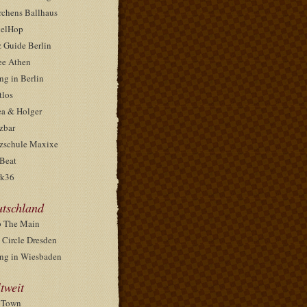
rchens Ballhaus
elHop
z Guide Berlin
ee Athen
ng in Berlin
tlos
ea & Holger
zbar
zschule Maxixe
Beat
k36
tschland
 The Main
 Circle Dresden
ng in Wiesbaden
tweit
pTown