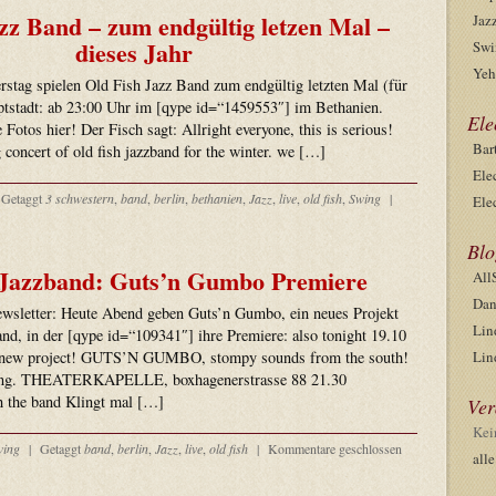
zz Band – zum endgültig letzen Mal –
Jaz
dieses Jahr
Swi
Yeh
rstag spielen Old Fish Jazz Band zum endgültig letzten Mal (für
uptstadt: ab 23:00 Uhr im [qype id=“1459553″] im Bethanien.
Ele
Fotos hier! Der Fisch sagt: Allright everyone, this is serious!
Bar
g concert of old fish jazzband for the winter. we […]
Ele
Getaggt
3 schwestern
,
band
,
berlin
,
bethanien
,
Jazz
,
live
,
old fish
,
Swing
|
Ele
Blo
 Jazzband: Guts’n Gumbo Premiere
All
Dan
wsletter: Heute Abend geben Guts’n Gumbo, ein neues Projekt
Lin
nd, in der [qype id=“109341″] ihre Premiere: also tonight 19.10
f a new project! GUTS’N GUMBO, stompy sounds from the south!
Lin
ncing. THEATERKAPELLE, boxhagenerstrasse 88 21.30
h the band Klingt mal […]
Ver
Kei
wing
|
Getaggt
band
,
berlin
,
Jazz
,
live
,
old fish
|
Kommentare geschlossen
all