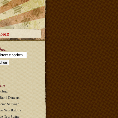
HopIt!
hen
lin
wingt
Band Dancers
eme Sauvage
ve New Balboa
ve New Swing