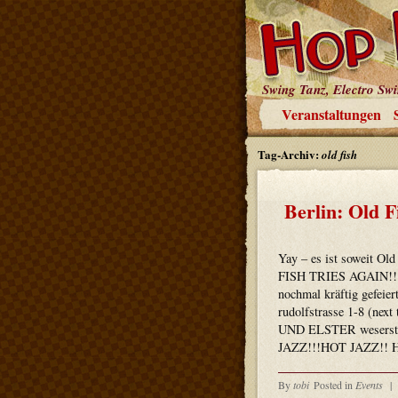
Swing Tanz, Electro Sw
Veranstaltungen
Tag-Archiv:
old fish
Berlin: Old F
Yay – es ist soweit Ol
FISH TRIES AGAIN!!!“
nochmal kräftig gefei
rudolfstrasse 1-8 (next
UND ELSTER weserstra
JAZZ!!!HOT JAZZ!! 
By
tobi
Posted in
Events
|