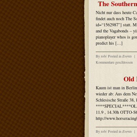
The Southern
Nicht nur dass heute C
findet auch noch The S
id=“1562987″] statt. M
and the Vagabonds – yi
pianoplayer whos is go
predict his […]
By
tobi
Posted in
Events
|
Kommentare geschlossen
Old 
Kaum ist man in Berlin
wieder ab: Aus dem Ne
Schlesische Straße 38, 
****SPECIAL****OL
11.9 , 14.30h OTTO-S
http://www.horseracin
By
tobi
Posted in
Events
|