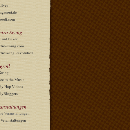
zlives
ngscout.de
oodi.com
ctro Swing
t and Baker
ctro-Swing.com
ctroswing Revolution
groll
Swing
ce to the Music
dy Hop Videos
dyBloggers
anstaltungen
ne Veranstaltungen
e Veranstaltungen