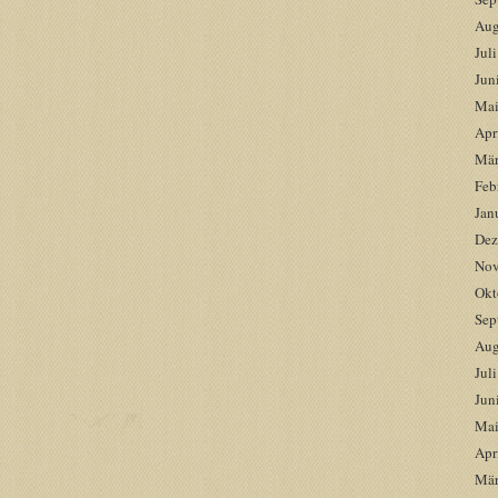
Aug
Jul
Jun
Mai
Apr
Mär
Feb
Jan
Dez
Nov
Okt
Sep
Aug
Jul
Jun
Mai
Apr
Mär