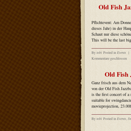
Old Fish Ja
Pflichtevent: Am Donne
dieses Jahr) in der Ha
Schaut nur diese schöne 
This will be the last bi
By
tobi
Posted in
Events
|
Kommentare geschlossen
Old Fish
Ganz frisch aus dem Ne
von der Old Fish Jazzba
is the first concert o
suitable for swingda
movieprojection, 23.00
By
tobi
Posted in
Events
,
S