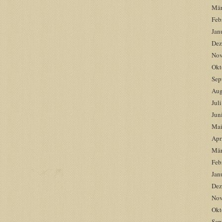
Mär
Feb
Jan
Dez
Nov
Okt
Sep
Aug
Jul
Jun
Mai
Apr
Mär
Feb
Jan
Dez
Nov
Okt
Sep