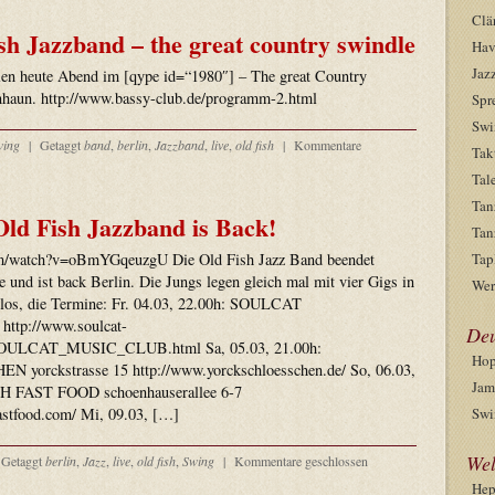
Clä
sh Jazzband – the great country swindle
Hav
Jaz
len heute Abend im [qype id=“1980″] – The great Country
nhaun. http://www.bassy-club.de/programm-2.html
Spr
Swi
wing
|
Getaggt
band
,
berlin
,
Jazzband
,
live
,
old fish
|
Kommentare
Tak
Tal
Tan
Old Fish Jazzband is Back!
Tan
om/watch?v=oBmYGqeuzgU Die Old Fish Jazz Band beendet
Tap
se und ist back Berlin. Die Jungs legen gleich mal mit vier Gigs in
Wer
os, die Termine: Fr. 04.03, 22.00h: SOULCAT
 http://www.soulcat-
Deu
OULCAT_MUSIC_CLUB.html Sa, 05.03, 21.00h:
Hop
rckstrasse 15 http://www.yorckschloesschen.de/ So, 06.03,
Jam
 FAST FOOD schoenhauserallee 6-7
astfood.com/ Mi, 09.03, […]
Swi
Wel
Getaggt
berlin
,
Jazz
,
live
,
old fish
,
Swing
|
Kommentare geschlossen
He