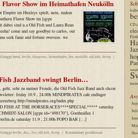
 Flavor Show im Heimathafen Neukölln
Sch
balb
at Empire im Huxleys spielt, nein, zudem
be
outhern Flavor Show im [qype
CD
it dabei sind u.a Old Fish und Laura Bean
ele
ieeha! come and say goodbye to carlos, our
Fest
nna seek fame and fortune overseas. we
Ha
Jaz
ho
Getaggt
band
,
berlin
,
bluegrass
,
heimathafen
,
live
,
neukölln
,
old fish
,
Swing
|
Par
sampl
S
Fish Jazzband swingt Berlin…
tanze
, geht, sehr zu meiner Freude, die Old Fish Jazz Band auch shcon
wsletter: friday 10.9 , 24.00h MINDPIRATES cafe endlager
Arc
kreuzberg http://mindpirates.org/index.php
Sep
D FISH AT THE HORSERACES****SPECIAL***** saturday
Jul
CHMIDT-SALON [qype id=“498170″], Goetheallee 1
Jan
gberlin.de saturday 11.9 , 21.00h POPO BAR […]
Mai
Getaggt
berlin
,
Jazz
,
live
,
old fish
,
Swing
|
Kommentare geschlossen
Nov