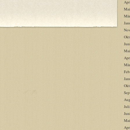
Apr
Mai
Mär
Jan
Nov
Okt
Jun
Mai
Apr
Mär
Feb
Jan
Okt
Sep
Aug
Jul
Jun
Mai
Apr