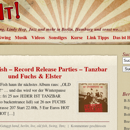
ing, Lindy Hop, Jazz und mehr in Berlin, Hamburg und sonst wo…
Swing
Musik
Videos
Sonstiges
Kurse
Link Tipps
Das ist 
Suc
ish – Record Release Parties – Tanzbar
und Fuchs & Elster
d Fish haun ihr nächstes Album raus: „OLD
 … und das wird vor der Winterpause
Ber
ert: fri 25 nov JEDER IST TANZBAR
B-S
 to backentrance lidl) sat 26 nov FUCHS
sse 207 Start 22.00h, 5 Eur Euros HOT
Big
HOT […]
Boh
Bra
Getaggt
band
,
berlin
,
live
,
old fish
,
Swing
,
Tanz
|
Kommentare geschlossen
Bra