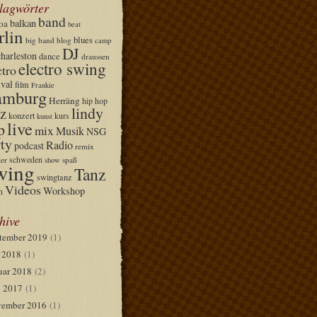
lagwörter
band
balkan
oa
beat
rlin
blues
big band
blog
camp
DJ
charleston
dance
draussen
electro swing
ctro
ival
film
Frankie
mburg
Herräng
hip hop
lindy
z
konzert
kurs
kunst
live
p
mix
Musik
NSG
ty
Radio
podcast
remix
schweden
er
spaß
show
wing
Tanz
swingtanz
Videos
Workshop
n
hive
tember 2019
(1)
i 2018
(1)
uar 2018
(2)
 2017
(1)
ember 2016
(1)