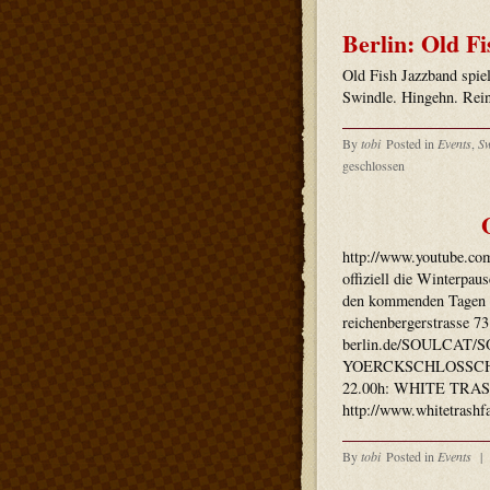
Berlin: Old Fi
Old Fish Jazzband spie
Swindle. Hingehn. Rei
By
tobi
Posted in
Events
,
S
geschlossen
http://www.youtube.c
offiziell die Winterpau
den kommenden Tagen l
reichenbergerstrasse 73
berlin.de/SOULCAT/S
YOERCKSCHLOSSCHEN yo
22.00h: WHITE TRASH
http://www.whitetrashf
By
tobi
Posted in
Events
|