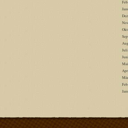
Feb
Jan
Dez
Nov
Okt
Sep
Aug
Jul
Jun
Mai
Apr
Mär
Feb
Jan