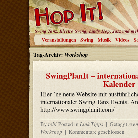
Swing Tanz, Electro Swing, Lindy Hop, Jazz und me
Veranstaltungen
Swing
Musik
Videos
So
Tag-Archiv:
Workshop
SwingPlanIt – internation
Kalender
Hier ’ne neue Website mit ausführlic
internationaler Swing Tanz Events. A
http://www.swingplanit.com/
tobi
Link Tipps
even
By
Posted in
|
Getaggt
Workshop
|
Kommentare geschlossen