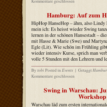
Kommentare geschlossen
Hamburg: Auf zum Ha
HipHop HanseHop – ähm, also Lindy
mein ich: Es heisst wieder Swing tanz
lernen in der schönen Hansestadt – di
mit Hasse & Marie (Swe) und Martyn
Egle (Lit). Wie schön im Frühling gibt
wieder intensiv Kurse, sprich man verb
volle 5 Stunden mit den Lehrern und l
tobi
Events
Hambur
By
Posted in
|
Getaggt
Kommentare geschlossen
Swing in Warschau: J
Workshop
Warschau läd zum ersten internationa