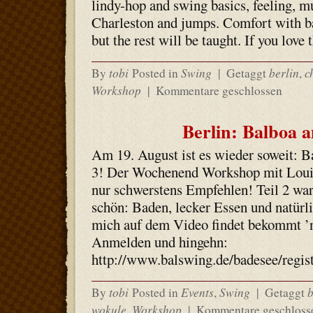
lindy-hop and swing basics, feeling, m
Charleston and jumps. Comfort with ba
but the rest will be taught. If you love
tobi
Swing
berlin
c
By
Posted in
|
Getaggt
,
Workshop
|
Kommentare geschlossen
Berlin: Balboa 
Am 19. August ist es wieder soweit: B
3! Der Wochenend Workshop mit Louis
nur schwerstens Empfehlen! Teil 2 war
schön: Baden, lecker Essen und natürli
mich auf dem Video findet bekommt ’
Anmelden und hingehn:
http://www.balswing.de/badesee/regis
tobi
Events
Swing
b
By
Posted in
,
|
Getaggt
wokule
Workshop
,
|
Kommentare geschloss