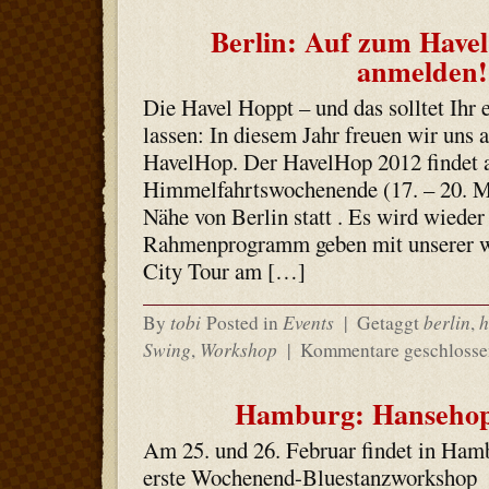
Berlin: Auf zum Havel
anmelden!
Die Havel Hoppt – und das solltet Ihr 
lassen: In diesem Jahr freuen wir uns a
HavelHop. Der HavelHop 2012 findet
Himmelfahrtswochenende (17. – 20. Ma
Nähe von Berlin statt . Es wird wieder 
Rahmenprogramm geben mit unserer w
City Tour am […]
tobi
Events
berlin
h
By
Posted in
|
Getaggt
,
Swing
Workshop
,
|
Kommentare geschlosse
Hamburg: Hansehop
Am 25. und 26. Februar findet in Ham
erste Wochenend-Bluestanzworkshop