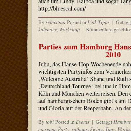
auch um Lindy, Balboa und sogar Ta
http://bluescal.com/
sebastian
Link Tipps
By
Posted in
|
Getagg
kalender
Workshop
,
|
Kommentare geschlo
Parties zum Hamburg Han
2010
Juhu, das Hanse-Hop-Wochenende naht.
wichtigsten Partyinfos zum Vormerken
‚Welcome Australia‘ Shane und Ruth s
‚Deutschland-Tournee‘ bei uns in Hamb
Köln und München weiterreisen. Den e
auf hamburgischem Boden gibt’s am D
und Gloria auf der Reeperbahn. An de
tobi
Events
Hambur
By
Posted in
|
Getaggt
museum
Party
rathaus
Swing
Tanz
Works
,
,
,
,
,