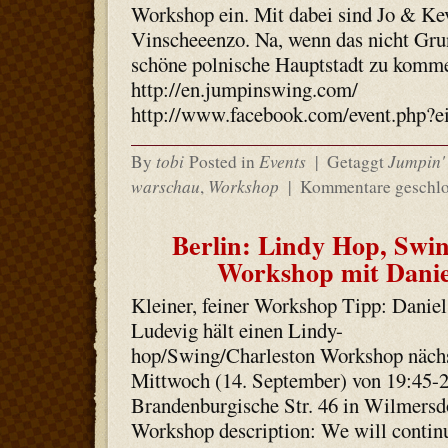
Workshop ein. Mit dabei sind Jo & Ke
Vinscheeenzo. Na, wenn das nicht Grun
schöne polnische Hauptstadt zu kom
http://en.jumpinswing.com/
http://www.facebook.com/event.php?
tobi
Events
Jumpin'
By
Posted in
|
Getaggt
warschau
Workshop
,
|
Kommentare geschlo
Berlin: Lindy Hop, Swin
Workshop mit Danie
Kleiner, feiner Workshop Tipp: Daniel
Ludevig hält einen Lindy-
hop/Swing/Charleston Workshop näch
Mittwoch (14. September) von 19:45-
Brandenburgische Str. 46 in Wilmersd
Workshop description: We will contin