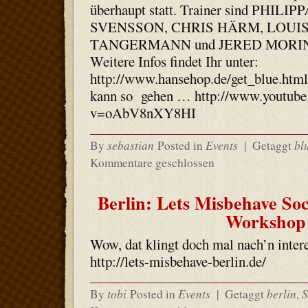
überhaupt statt. Trainer sind PHILIPP
SVENSSON, CHRIS HÄRM, LOUI
TANGERMANN und JERED MORIN
Weitere Infos findet Ihr unter:
http://www.hansehop.de/get_blue.html
kann so gehen … http://www.youtube
v=oAbV8nXY8HI
sebastian
Events
bl
By
Posted in
|
Getaggt
Kommentare geschlossen
Berlin: Lets Misbehave So
Workshop
Wow, dat klingt doch mal nach’n inte
http://lets-misbehave-berlin.de/
tobi
Events
berlin
S
By
Posted in
|
Getaggt
,