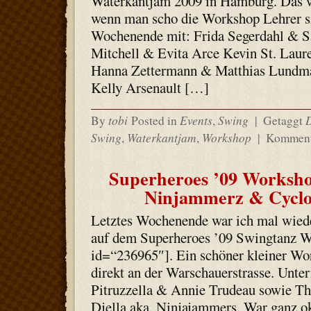
Waterkantjam 2009 in Hamburg. Das wi
wenn man scho die Workshop Lehrer sie
Wochenende mit: Frida Segerdahl & S
Mitchell & Evita Arce Kevin St. Laur
Hanna Zettermann & Matthias Lundm
Kelly Arsenault […]
tobi
Events
Swing
By
Posted in
,
|
Getaggt
Swing
Waterkantjam
Workshop
,
,
|
Komment
Superheroes ’09 Workshop
Ninjammerz & Cyclo
Letztes Wochenende war ich mal wieder
auf dem Superheroes ’09 Swingtanz W
id=“236965″]. Ein schöner kleiner Wo
direkt an der Warschauerstrasse. Unte
Pitruzzella & Annie Trudeau sowie T
Djella aka. Ninjajammers. War ganz o