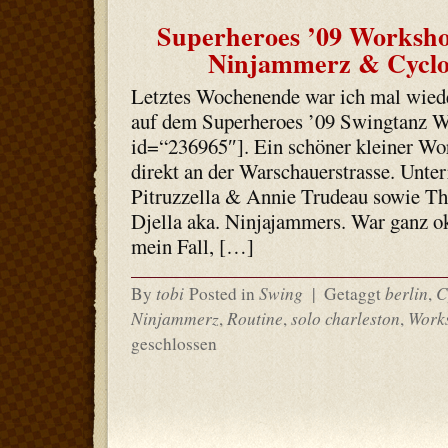
Superheroes ’09 Workshop
Ninjammerz & Cyclo
Letztes Wochenende war ich mal wieder
auf dem Superheroes ’09 Swingtanz W
id=“236965″]. Ein schöner kleiner Wo
direkt an der Warschauerstrasse. Unte
Pitruzzella & Annie Trudeau sowie T
Djella aka. Ninjajammers. War ganz o
mein Fall, […]
tobi
Swing
berlin
C
By
Posted in
|
Getaggt
,
Ninjammerz
Routine
solo charleston
Work
,
,
,
geschlossen