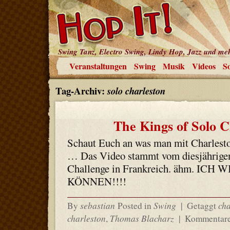
Swing Tanz, Electro Swing, Lindy Hop, Jazz und me
Veranstaltungen
Swing
Musik
Videos
So
Tag-Archiv:
solo charleston
The Kings of Solo C
Schaut Euch an was man mit Charleston
… Das Video stammt vom diesjährige
Challenge in Frankreich. ähm. IC
KÖNNEN!!!!
sebastian
Swing
cha
By
Posted in
|
Getaggt
charleston
Thomas Blacharz
,
|
Kommentare