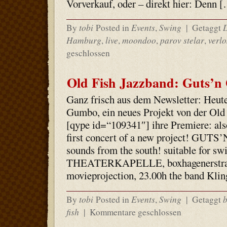
Vorverkauf, oder – direkt hier: Denn 
tobi
Events
Swing
By
Posted in
,
|
Getaggt
Hamburg
live
moondoo
parov stelar
verl
,
,
,
,
geschlossen
Old Fish Jazzband: Guts’
Ganz frisch aus dem Newsletter: Heut
Gumbo, ein neues Projekt von der Old 
[qype id=“109341″] ihre Premiere: also
first concert of a new project! GU
sounds from the south! suitable for sw
THEATERKAPELLE, boxhagenerstras
movieprojection, 23.00h the band Kli
tobi
Events
Swing
By
Posted in
,
|
Getaggt
fish
|
Kommentare geschlossen