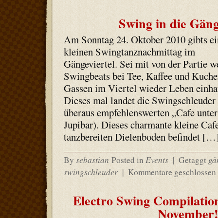
Swing in die Gäng
Am Sonntag 24. Oktober 2010 gibts e
kleinen Swingtanznachmittag im
Gängeviertel. Sei mit von der Partie w
Swingbeats bei Tee, Kaffee und Kuche
Gassen im Viertel wieder Leben einha
Dieses mal landet die Swingschleuder
überaus empfehlenswerten „Cafe unter
Jupibar). Dieses charmante kleine Caf
tanzbereiten Dielenboden befindet […
sebastian
Events
gä
By
Posted in
|
Getaggt
swingschleuder
|
Kommentare geschlossen
Electro Swing Compilatio
November