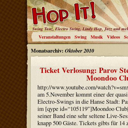
Swing Tanz, Electro Swing, Lindy Hop, Jazz und me
Veranstaltungen
Swing
Musik
Videos
So
Monatsarchiv:
Oktober 2010
Ticket Verlosung: Parov St
Moondoo Cl
http://www.youtube.com/watch?v=
am 5.November kommt einer der quasi
Electro-Swings in die Hanse Stadt: Par
im [qype id=“105119″]Moondoo Club[/
seiner Band eine sehr seltene Live-Ses
knapp 500 Gäste. Tickets gibts für 14