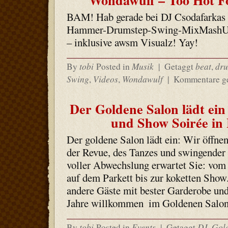
Wondawulf – Too Hot F
BAM! Hab gerade bei DJ Csodafarkas 
Hammer-Drumstep-Swing-MixMashUP
– inklusive awsm Visualz! Yay!
tobi
Musik
beat
dru
By
Posted in
|
Getaggt
,
Swing
Videos
Wondawulf
,
,
|
Kommentare ge
Der Goldene Salon lädt ei
und Show Soirée i
Der goldene Salon lädt ein: Wir öffnen
der Revue, des Tanzes und swingender
voller Abwechslung erwartet Sie: vom 
auf dem Parkett bis zur koketten Show.
andere Gäste mit bester Garderobe und
Jahre willkommen  im Goldenen Salo
tobi
Events
DJ
Gol
By
Posted in
|
Getaggt
,