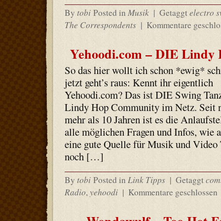
tobi
Musik
electro 
By
Posted in
|
Getaggt
The Correspondents
|
Kommentare geschlo
Yehoodi.com – DIE Lindy
So das hier wollt ich schon *ewig* sch
jetzt geht’s raus: Kennt ihr eigentlich
Yehoodi.com? Das ist DIE Swing Tan
Lindy Hop Community im Netz. Seit 
mehr als 10 Jahren ist es die Anlaufstel
alle möglichen Fragen und Infos, wie 
eine gute Quelle für Musik und Video T
noch […]
tobi
Link Tipps
com
By
Posted in
|
Getaggt
Radio
yehoodi
,
|
Kommentare geschlossen