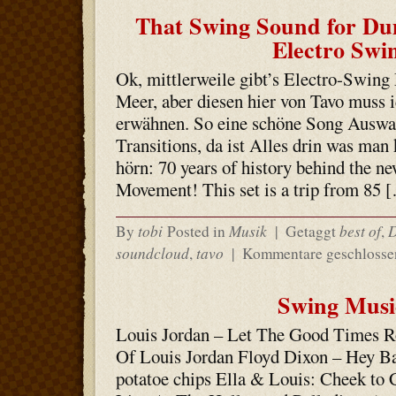
That Swing Sound for Du
Electro Swi
Ok, mittlerweile gibt’s Electro-Swin
Meer, aber diesen hier von Tavo muss 
erwähnen. So eine schöne Song Auswah
Transitions, da ist Alles drin was man
hörn: 70 years of history behind the n
Movement! This set is a trip from 85 
tobi
Musik
best of
By
Posted in
|
Getaggt
,
soundcloud
tavo
,
|
Kommentare geschlosse
Swing Musi
Louis Jordan – Let The Good Times Ro
Of Louis Jordan Floyd Dixon – Hey Ba
potatoe chips Ella & Louis: Cheek to C