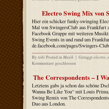
Electro Swing Mix von 
Hier ein schicker funky-swinging Elec
Mal von SwingersClub aus Frankfurt a
Facebook Gruppe mit weiteren Musikti
Swing Events in und rund um Frankfurt 
de.facebook.com/pages/Swingers-Clu
tobi
Musik
electro
By
Posted in
|
Getaggt
,
Kommentare geschlossen
The Correspondents – I W
Letztens gabs ja schon das schöne Ds
Wanna Be Like You“ mit Louis Prima, 
Swing Remix von The Correspondents
Duo aus London.