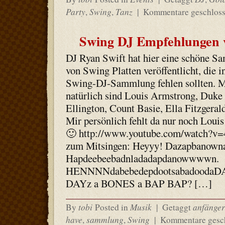
Party
Swing
Tanz
,
,
|
Kommentare geschlos
Swing DJ Empfehlungen 
DJ Ryan Swift hat hier eine schöne 
von Swing Platten veröffentlicht, die i
Swing-DJ-Sammlung fehlen sollten. M
natürlich sind Louis Armstrong, Duke
Ellington, Count Basie, Ella Fitzgeral
Mir persönlich fehlt da nur noch Loui
🙂 http://www.youtube.com/watch?v
zum Mitsingen: Heyyy! Dazapbanowna
Hapdeebeebadnladadapdanowwwwn.
HENNNNdabebedepdootsabadoodaDA
DAYz a BONES a BAP BAP? […]
tobi
Musik
anfänger
By
Posted in
|
Getaggt
have
sammlung
Swing
,
,
|
Kommentare gesc