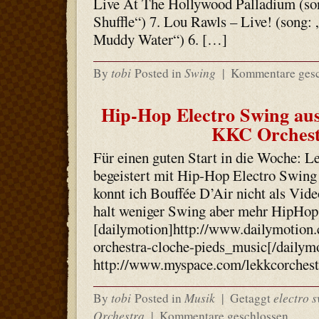
Live At The Hollywood Palladium (so
Shuffle“) 7. Lou Rawls – Live! (song: 
Muddy Water“) 6. […]
tobi
Swing
By
Posted in
|
Kommentare gesc
Hip-Hop Electro Swing aus
KKC Orches
Für einen guten Start in die Woche: 
begeistert mit Hip-Hop Electro Swing 
konnt ich Bouffée D’Air nicht als Video
halt weniger Swing aber mehr HipHop
[dailymotion]http://www.dailymotion.
orchestra-cloche-pieds_music[/dailymo
http://www.myspace.com/lekkcorchest
tobi
Musik
electro 
By
Posted in
|
Getaggt
Orchestra
|
Kommentare geschlossen