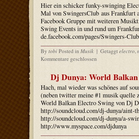
Hier ein schicker funky-swinging Elec
Mal von SwingersClub aus Frankfurt a
Facebook Gruppe mit weiteren Musikti
Swing Events in und rund um Frankfurt 
de.facebook.com/pages/Swingers-Clu
tobi
Musik
electro
By
Posted in
|
Getaggt
,
Kommentare geschlossen
Dj Dunya: World Balkan
Hach, mal wieder was schönes auf so
(neben twitter meine #1 musik quelle z
World Balkan Electro Swing von Dj D
http://soundcloud.com/dj-dunya/aint-t
http://soundcloud.com/dj-dunya/a-swin
http://www.myspace.com/djdunya