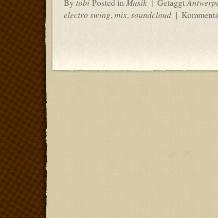
tobi
Musik
Antwerp
By
Posted in
|
Getaggt
electro swing
mix
soundcloud
,
,
|
Kommentar