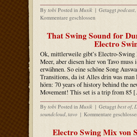
tobi
Musik
podcast
By
Posted in
|
Getaggt
,
Kommentare geschlossen
That Swing Sound for Du
Electro Swi
Ok, mittlerweile gibt’s Electro-Swin
Meer, aber diesen hier von Tavo muss 
erwähnen. So eine schöne Song Auswah
Transitions, da ist Alles drin was man
hörn: 70 years of history behind the n
Movement! This set is a trip from 85 
tobi
Musik
best of
By
Posted in
|
Getaggt
,
soundcloud
tavo
,
|
Kommentare geschlosse
Electro Swing Mix von 