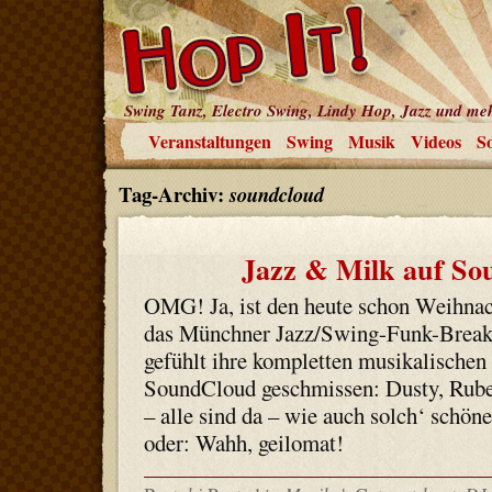
Swing Tanz, Electro Swing, Lindy Hop, Jazz und me
Veranstaltungen
Swing
Musik
Videos
So
Tag-Archiv:
soundcloud
Jazz & Milk auf S
OMG! Ja, ist den heute schon Weihnac
das Münchner Jazz/Swing-Funk-Breakb
gefühlt ihre kompletten musikalischen 
SoundCloud geschmissen: Dusty, Rube
– alle sind da – wie auch solch‘ schön
oder: Wahh, geilomat!