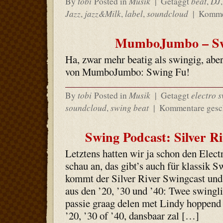
tobi
Musik
beat
DJ
By
Posted in
|
Getaggt
,
Jazz
jazz&Milk
label
soundcloud
,
,
,
|
Kommen
MumboJumbo – Sw
Ha, zwar mehr beatig als swingig, aber 
von MumboJumbo: Swing Fu!
tobi
Musik
electro 
By
Posted in
|
Getaggt
soundcloud
swing beat
,
|
Kommentare gesc
Swing Podcast: Silver R
Letztens hatten wir ja schon den Elec
schau an, das gibt’s auch für klassik
kommt der Silver River Swingcast und
aus den ’20, ’30 und ’40: Twee swingl
passie graag delen met Lindy hoppend
’20, ’30 of ’40, dansbaar zal […]