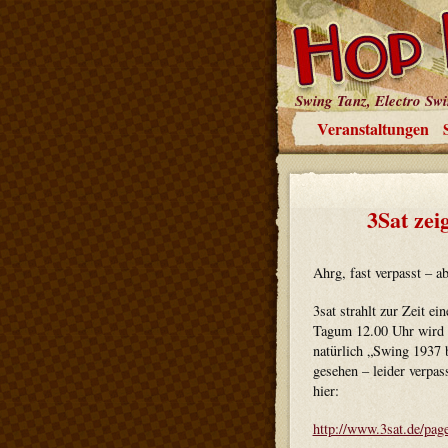
Swing Tanz, Electro Sw
Veranstaltungen
3Sat zei
Ahrg, fast verpasst – ab
3sat strahlt zur Zeit e
Tagum 12.00 Uhr wird e
natürlich „Swing 1937 
gesehen – leider verpas
hier:
http://www.3sat.de/pag