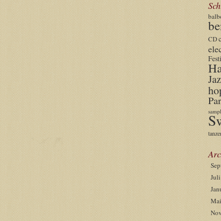
Sch
balb
be
CD
ele
Fest
Ha
Jaz
ho
Par
sampl
S
tanze
Arc
Sep
Jul
Jan
Mai
Nov