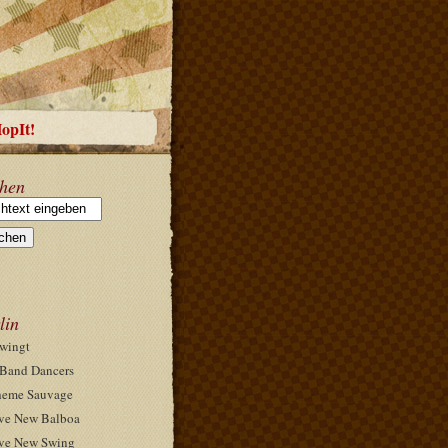
HopIt!
hen
lin
wingt
Band Dancers
eme Sauvage
ve New Balboa
ve New Swing