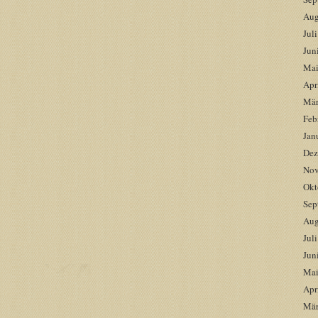
Aug
Jul
Jun
Mai
Apr
Mär
Feb
Jan
Dez
Nov
Okt
Sep
Aug
Jul
Jun
Mai
Apr
Mär