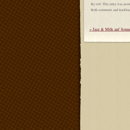
By
tobi
This entry was post
Both comments and trackback
«
Jazz & Milk auf Soun