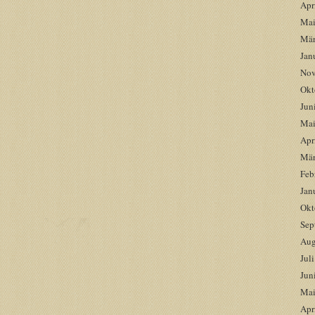
Apr
Mai
Mär
Jan
Nov
Okt
Jun
Mai
Apr
Mär
Feb
Jan
Okt
Sep
Aug
Jul
Jun
Mai
Apr