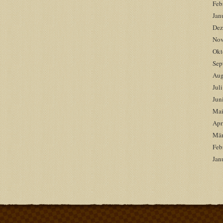
Feb
Jan
Dez
Nov
Okt
Sep
Aug
Jul
Jun
Mai
Apr
Mär
Feb
Jan