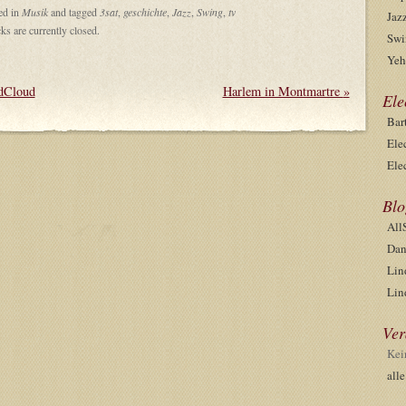
ed in
Musik
and tagged
3sat
,
geschichte
,
Jazz
,
Swing
,
tv
Jaz
s are currently closed.
Swi
Yeh
dCloud
Harlem in Montmartre
»
Ele
Bar
Ele
Ele
Blo
All
Dan
Lin
Lin
Ver
Kei
all