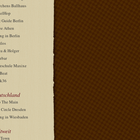
rchens Ballhaus
elHop
z Guide Berlin
ee Athen
ng in Berlin
tlos
ea & Holger
zbar
zschule Maxixe
Beat
k36
tschland
 The Main
 Circle Dresden
ng in Wiesbaden
tweit
pTown