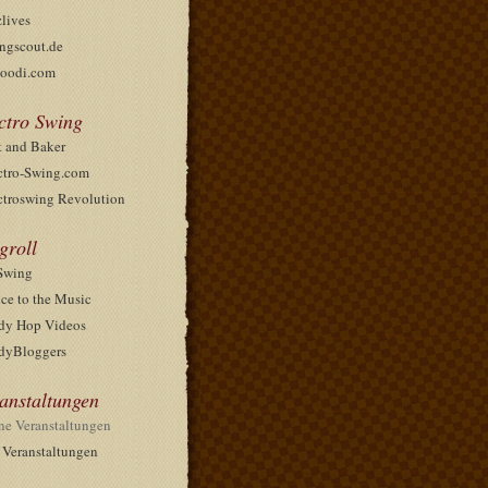
zlives
ngscout.de
oodi.com
ctro Swing
t and Baker
ctro-Swing.com
ctroswing Revolution
groll
Swing
ce to the Music
dy Hop Videos
dyBloggers
anstaltungen
ne Veranstaltungen
e Veranstaltungen