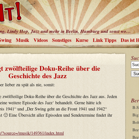
ing, Lindy Hop, Jazz und mehr in Berlin, Hamburg und sonst wo…
Swing
Musik
Videos
Sonstiges
Kurse
Link Tipps
Das ist 
Suc
gt zwölfteilige Doku-Reihe über die
Geschichte des Jazz
er lieber zu spät als nie, somit:
ine zwölfteilige Doku-Reihe über die Geschichte des Jazz aus. Jeden
Ber
ine weitere Episode des Jazz‘ behandelt. Gerne hätte ich
B-S
bis 1941“ und „Der Swing geht an die Front 1941 und 1942“
st 🙁 Eine Übersicht aller Episoden und Sendetermine findet ihr
Big
Boh
Bra
e/?source=/musik/149361/index.html
Bra