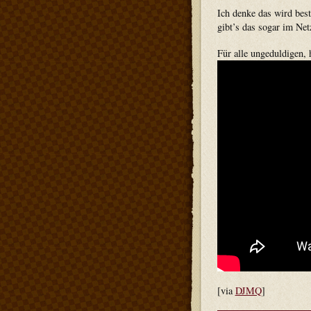
Ich denke das wird best
gibt’s das sogar im Net
Für alle ungeduldigen,
[via
DJMQ
]