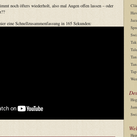
immt noch öfters wiederholt, also mal Augen offen lassen – oder
Clä
z??
Hav
Jaz
 hier eine Schnellzusammenfassung in 165 Sekunden:
Spr
Swi
Tak
Tal
Tan
Tan
Tap
Wer
Deu
Hop
Jam
Swi
Wel
He