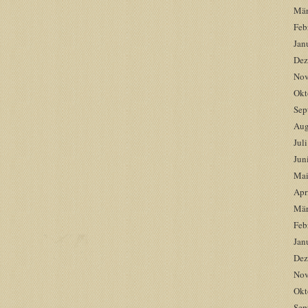
Mär
Feb
Jan
Dez
Nov
Okt
Sep
Aug
Jul
Jun
Mai
Apr
Mär
Feb
Jan
Dez
Nov
Okt
Sep