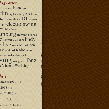
lagwörter
band
balkan
oa
beat
rlin
blues
big band
blog
camp
DJ
charleston
dance
draussen
electro swing
ctro
ival
film
Frankie
mburg
Herräng
hip hop
lindy
z
konzert
kurs
kunst
live
p
mix
Musik
NSG
ty
Radio
podcast
remix
schweden
er
spaß
show
wing
Tanz
swingtanz
Videos
Workshop
n
hive
tember 2019
(1)
i 2018
(1)
uar 2018
(2)
 2017
(1)
ember 2016
(1)