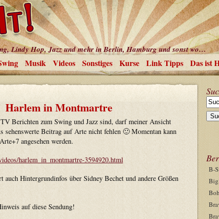
ing, Lindy Hop, Jazz und mehr in Berlin, Hamburg und sonst wo…
Swing
Musik
Videos
Sonstiges
Kurse
Link Tipps
Das ist 
Suc
Harlem in Montmartre
 TV Berichten zum Swing und Jazz sind, darf meiner Ansicht
us sehenswerte Beitrag auf Arte nicht fehlen 🙂 Momentan kann
 Arte+7 angesehen werden.
Ber
de/videos/harlem_in_montmartre-3594920.html
B-S
rt auch Hintergrundinfos über Sidney Bechet und andere Größen
Big
Boh
Bra
inweis auf diese Sendung!
Bra