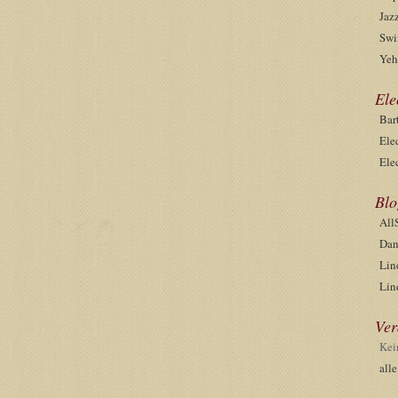
Jaz
Swi
Yeh
Ele
Bar
Ele
Ele
Blo
All
Dan
Lin
Lin
Ver
Kei
all