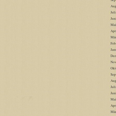
Aug
Jul
Jun
Mai
Apr
Mär
Feb
Jan
Dez
Nov
Okt
Sep
Aug
Jul
Jun
Mai
Apr
Mär