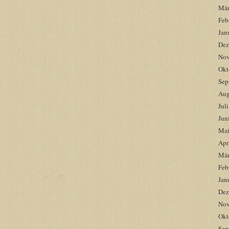
Mär
Feb
Jan
Dez
Nov
Okt
Sep
Aug
Jul
Jun
Mai
Apr
Mär
Feb
Jan
Dez
Nov
Okt
Sep