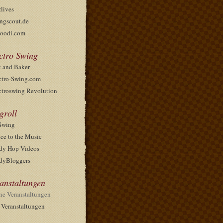
zlives
ngscout.de
oodi.com
ctro Swing
t and Baker
ctro-Swing.com
ctroswing Revolution
groll
Swing
ce to the Music
dy Hop Videos
dyBloggers
anstaltungen
ne Veranstaltungen
e Veranstaltungen