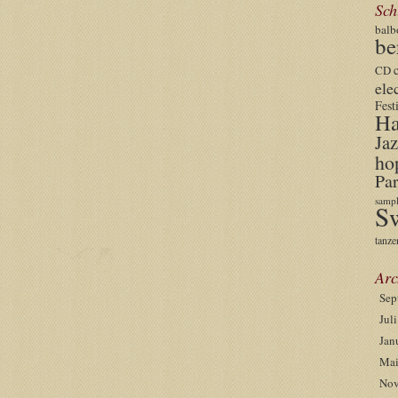
Sch
balb
be
CD
ele
Fest
Ha
Jaz
ho
Par
sampl
S
tanze
Arc
Sep
Jul
Jan
Mai
Nov