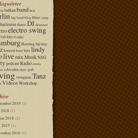
lagwörter
band
balkan
oa
beat
rlin
blues
big band
blog
camp
DJ
charleston
dance
draussen
electro swing
ctro
ival
film
Frankie
mburg
Herräng
hip hop
lindy
z
konzert
kurs
kunst
live
p
mix
Musik
NSG
ty
Radio
podcast
remix
schweden
er
spaß
show
wing
Tanz
swingtanz
Videos
Workshop
n
hive
tember 2019
(1)
i 2018
(1)
uar 2018
(2)
 2017
(1)
ember 2016
(1)