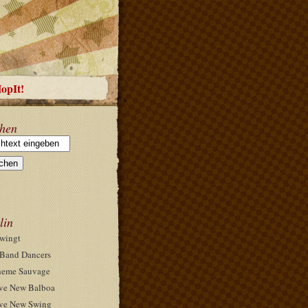
HopIt!
hen
lin
wingt
Band Dancers
eme Sauvage
ve New Balboa
ve New Swing