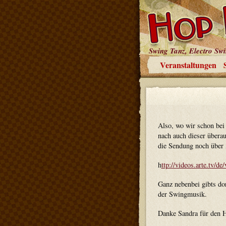
Swing Tanz, Electro Sw
Veranstaltungen
Also, wo wir schon bei
nach auch dieser übera
die Sendung noch über
h
ttp://videos.arte.tv/
Ganz nebenbei gibts do
der Swingmusik.
Danke Sandra für den H