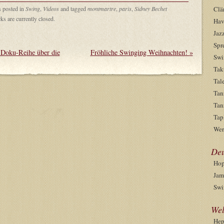
s posted in
Swing
,
Videos
and tagged
montmartre
,
paris
,
Sidney Bechet
Clä
s are currently closed.
Hav
Jaz
Spr
e Doku-Reihe über die
Fröhliche Swinging Weihnachten!
»
Swi
Tak
Tal
Tan
Tan
Tap
Wer
Deu
Hop
Jam
Swi
Wel
He