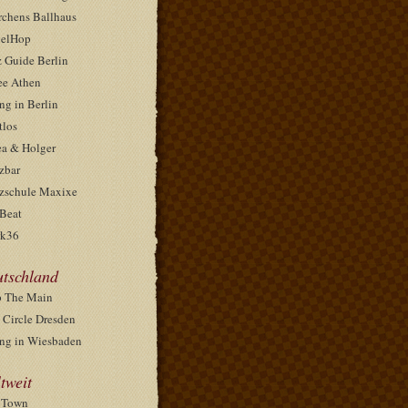
rchens Ballhaus
elHop
z Guide Berlin
ee Athen
ng in Berlin
tlos
ea & Holger
zbar
zschule Maxixe
Beat
k36
tschland
 The Main
 Circle Dresden
ng in Wiesbaden
tweit
pTown