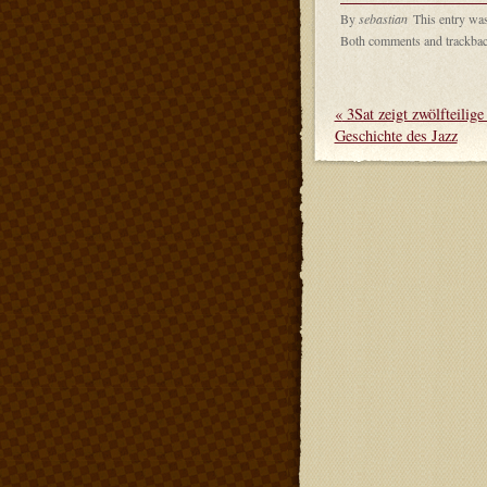
By
sebastian
This entry wa
Both comments and trackback
«
3Sat zeigt zwölfteilig
Geschichte des Jazz