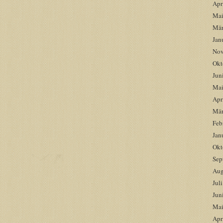
Apr
Mai
Mär
Jan
Nov
Okt
Jun
Mai
Apr
Mär
Feb
Jan
Okt
Sep
Aug
Jul
Jun
Mai
Apr