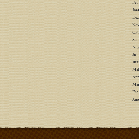
Feb
Jan
Dez
Nov
Okt
Sep
Aug
Jul
Jun
Mai
Apr
Mär
Feb
Jan