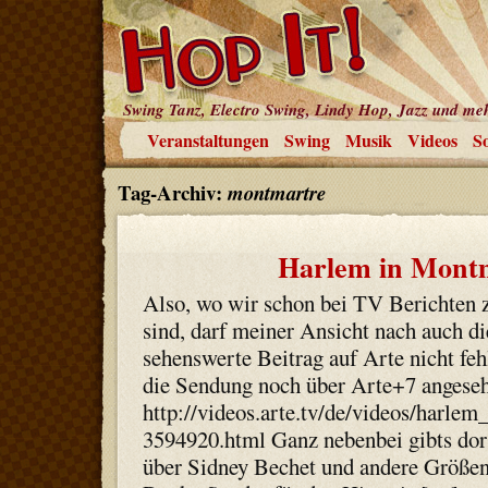
Swing Tanz, Electro Swing, Lindy Hop, Jazz und me
Veranstaltungen
Swing
Musik
Videos
So
Tag-Archiv:
montmartre
Harlem in Mont
Also, wo wir schon bei TV Berichten
sind, darf meiner Ansicht nach auch di
sehenswerte Beitrag auf Arte nicht f
die Sendung noch über Arte+7 angese
http://videos.arte.tv/de/videos/harle
3594920.html Ganz nebenbei gibts dor
über Sidney Bechet und andere Größe