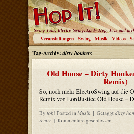
Swing Tanz, Electro Swing, Lindy Hop, Jazz und me
Veranstaltungen
Swing
Musik
Videos
So
Tag-Archiv:
dirty honkers
Old House – Dirty Honker
Remix)
So, noch mehr ElectroSwing auf die O
Remix von LordJustice Old House – D
tobi
Musik
dirty ho
By
Posted in
|
Getaggt
remix
|
Kommentare geschlossen