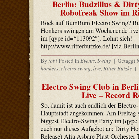
Berlin: Budzillus & Dirt
Robofreak Show im Ri
Bock auf BumBum Electro Swing? Bud
Honkers swingen am Wochenende live 
im [qype id=“113092″]. Lohnt sich!
http://www.ritterbutzke.de/ [via Berlin
tobi
Events
Swing
b
By
Posted in
,
|
Getaggt
honkers
electro swing
live
Ritter Butzke
,
,
,
|
Electro Swing Club in Berl
Live – Record R
So, damit ist auch endlich der Electro
Hauptstadt angekommen: Am Freitag sta
biggest Electro-Swing Party im [qype
euch nur dieses Aufgebot an: Dirty Ho
Release) Afia Asbare Plast Orchester