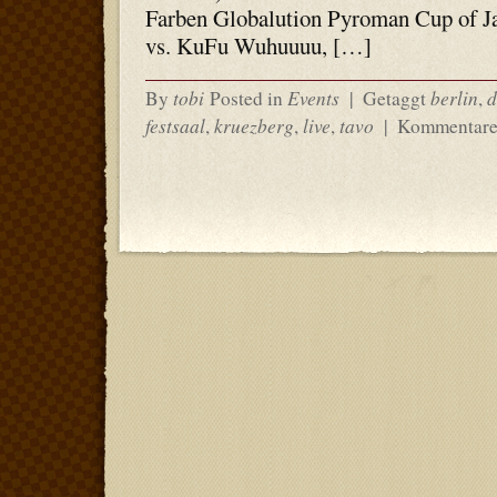
Farben Globalution Pyroman Cup of J
vs. KuFu Wuhuuuu, […]
tobi
Events
berlin
d
By
Posted in
|
Getaggt
,
festsaal
kruezberg
live
tavo
,
,
,
|
Kommentare 