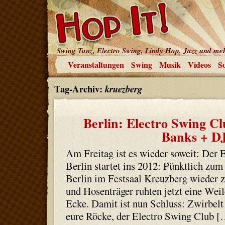
Swing Tanz, Electro Swing, Lindy Hop, Jazz und me
Veranstaltungen
Swing
Musik
Videos
So
Tag-Archiv:
kruezberg
Berlin: Electro Swing C
Banks + D
Am Freitag ist es wieder soweit: Der 
Berlin startet ins 2012: Pünktlich zum
Berlin im Festsaal Kreuzberg wieder 
und Hosenträger ruhten jetzt eine Weile
Ecke. Damit ist nun Schluss: Zwirbelt
eure Röcke, der Electro Swing Club [