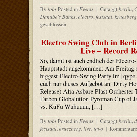
tobi
Events
berlin
C
By
Posted in
|
Getaggt
,
Danube's Banks
electro
festsaal
kruezberg
,
,
,
geschlossen
Electro Swing Club in Berl
Live – Record R
So, damit ist auch endlich der Electro
Hauptstadt angekommen: Am Freitag sta
biggest Electro-Swing Party im [qype
euch nur dieses Aufgebot an: Dirty Ho
Release) Afia Asbare Plast Orchester
Farben Globalution Pyroman Cup of J
vs. KuFu Wuhuuuu, […]
tobi
Events
berlin
d
By
Posted in
|
Getaggt
,
festsaal
kruezberg
live
tavo
,
,
,
|
Kommentare 