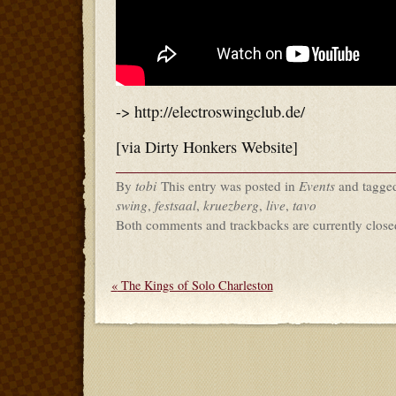
-> http://electroswingclub.de/
[via Dirty Honkers Website]
By
tobi
This entry was posted in
Events
and tagge
swing
,
festsaal
,
kruezberg
,
live
,
tavo
Both comments and trackbacks are currently close
«
The Kings of Solo Charleston