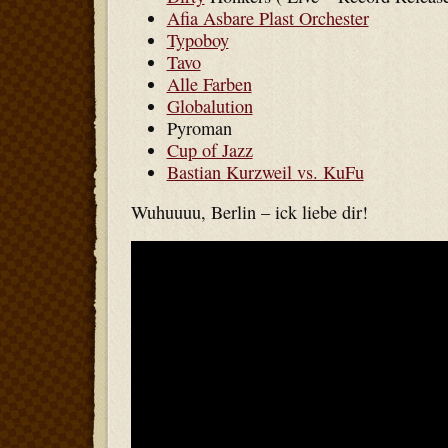
Afia Asbare Plast Orchester
Typoboy
Tavo
Alle Farben
Globalution
Pyroman
Cup of Jazz
Bastian Kurzweil vs. KuFu
Wuhuuuu, Berlin – ick liebe dir!