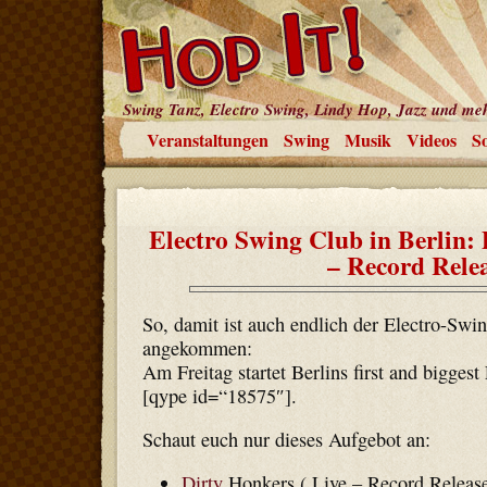
Swing Tanz, Electro Swing, Lindy Hop, Jazz und me
Veranstaltungen
Swing
Musik
Videos
So
Electro Swing Club in Berlin:
– Record Rele
So, damit ist auch endlich der Electro-Swi
angekommen:
Am Freitag startet Berlins first and bigges
[qype id=“18575″].
Schaut euch nur dieses Aufgebot an:
Dirty
Honkers ( Live – Record Releas