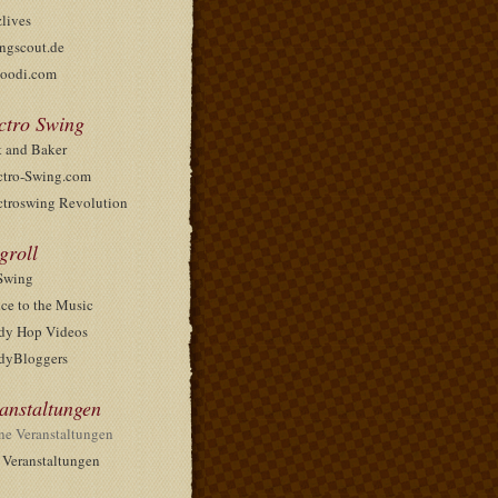
zlives
ngscout.de
oodi.com
ctro Swing
t and Baker
ctro-Swing.com
ctroswing Revolution
groll
Swing
ce to the Music
dy Hop Videos
dyBloggers
anstaltungen
ne Veranstaltungen
e Veranstaltungen