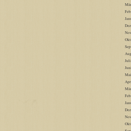
Mär
Feb
Jan
Dez
Nov
Okt
Sep
Aug
Jul
Jun
Mai
Apr
Mär
Feb
Jan
Dez
Nov
Okt
Sep