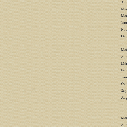
Apr
Mai
Mär
Jan
Nov
Okt
Jun
Mai
Apr
Mär
Feb
Jan
Okt
Sep
Aug
Jul
Jun
Mai
Apr