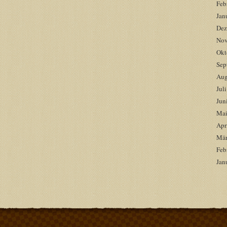
Feb
Jan
Dez
Nov
Okt
Sep
Aug
Jul
Jun
Mai
Apr
Mär
Feb
Jan