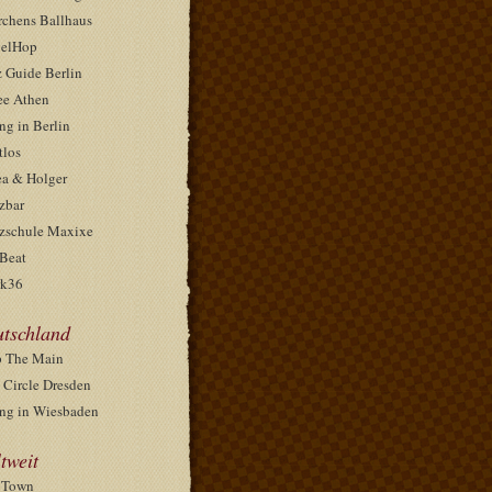
rchens Ballhaus
elHop
z Guide Berlin
ee Athen
ng in Berlin
tlos
ea & Holger
zbar
zschule Maxixe
Beat
k36
tschland
 The Main
 Circle Dresden
ng in Wiesbaden
tweit
pTown