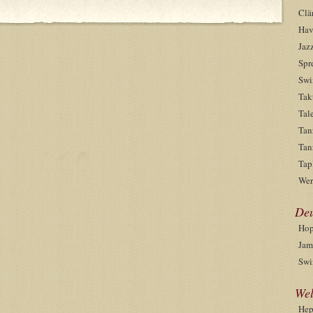
Clä
Hav
Jaz
Spr
Swi
Tak
Tal
Tan
Tan
Tap
Wer
Deu
Hop
Jam
Swi
Wel
He