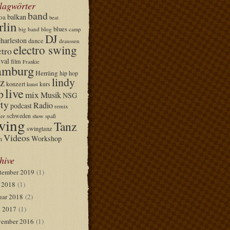
lagwörter
band
balkan
oa
beat
rlin
blues
big band
blog
camp
DJ
charleston
dance
draussen
electro swing
ctro
ival
film
Frankie
mburg
Herräng
hip hop
lindy
z
konzert
kurs
kunst
live
p
mix
Musik
NSG
ty
Radio
podcast
remix
schweden
er
spaß
show
wing
Tanz
swingtanz
Videos
Workshop
n
hive
tember 2019
(1)
i 2018
(1)
uar 2018
(2)
 2017
(1)
ember 2016
(1)