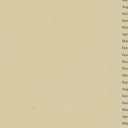
Aug
Jul
Jun
Mai
Apr
Mär
Feb
Jan
Dez
Nov
Okt
Sep
Aug
Jul
Jun
Mai
Apr
Mär