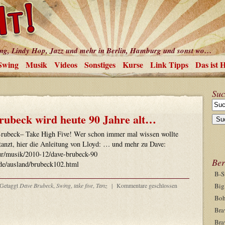
ing, Lindy Hop, Jazz und mehr in Berlin, Hamburg und sonst wo…
Swing
Musik
Videos
Sonstiges
Kurse
Link Tipps
Das ist 
Suc
rubeck wird heute 90 Jahre alt…
rubeck– Take High Five! Wer schon immer mal wissen wollte
tanzt, hier die Anleitung von Lloyd: … und mehr zu Dave:
tur/musik/2010-12/dave-brubeck-90
Ber
de/ausland/brubeck102.html
B-S
Getaggt
Dave Brubeck
,
Swing
,
take five
,
Tanz
|
Kommentare geschlossen
Big
Boh
Bra
Bra