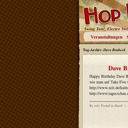
Swing Tanz, Electro Sw
Veranstaltungen
Tag-Archiv:
Dave Brubeck
Dave B
Happy Birthday Dave B
wie man auf Take Five 
http://www.zeit.de/kul
http://www.tagesschau.
By
tobi
Posted in
Musik
|