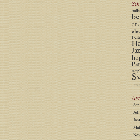
Sch
balb
be
CD
ele
Fest
Ha
Jaz
ho
Par
sampl
S
tanze
Arc
Sep
Jul
Jan
Mai
Nov