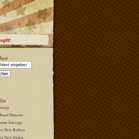
HopIt!
hen
lin
wingt
Band Dancers
eme Sauvage
ve New Balboa
ve New Swing