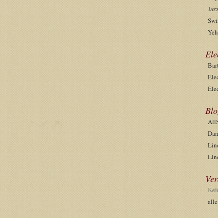
Jaz
Swi
Yeh
Ele
Bar
Ele
Ele
Blo
All
Dan
Lin
Lin
Ver
Kei
all