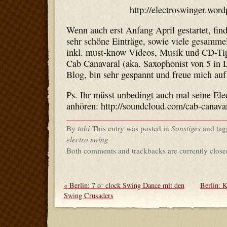
http://electroswinger.wor
Wenn auch erst Anfang April gestartet, find
sehr schöne Einträge, sowie viele gesamme
inkl. must-know Videos, Musik und CD-Ti
Cab Canavaral (aka. Saxophonist von 5 in 
Blog, bin sehr gespannt und freue mich au
Ps. Ihr müsst unbedingt auch mal seine Ele
anhören: http://soundcloud.com/cab-canava
By
tobi
This entry was posted in
Sonstiges
and ta
electro swing
Both comments and trackbacks are currently close
«
Berlin: 7 o‘ clock Swing Dance mit den
Berlin: 
Swing Crusaders