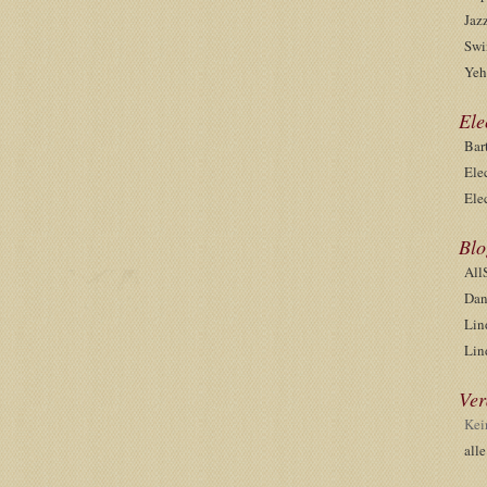
Jaz
Swi
Yeh
Ele
Bar
Ele
Ele
Blo
All
Dan
Lin
Lin
Ver
Kei
all