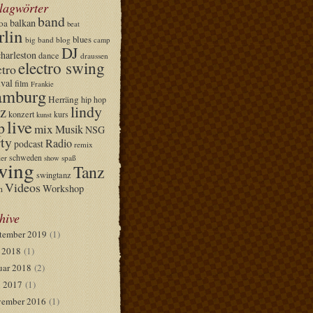
lagwörter
band
balkan
oa
beat
rlin
blues
big band
blog
camp
DJ
charleston
dance
draussen
electro swing
ctro
ival
film
Frankie
mburg
Herräng
hip hop
lindy
z
konzert
kurs
kunst
live
p
mix
Musik
NSG
ty
Radio
podcast
remix
schweden
er
spaß
show
wing
Tanz
swingtanz
Videos
Workshop
n
hive
tember 2019
(1)
i 2018
(1)
uar 2018
(2)
 2017
(1)
ember 2016
(1)