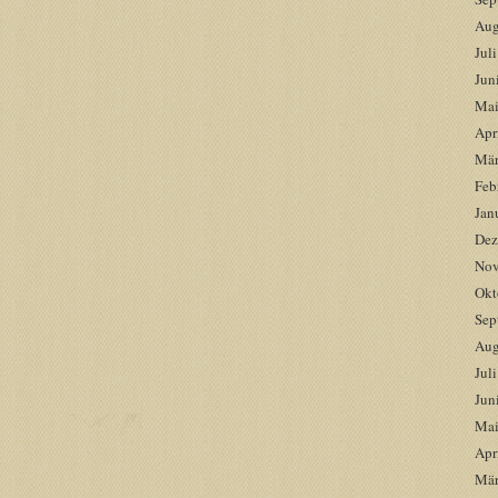
Aug
Jul
Jun
Mai
Apr
Mär
Feb
Jan
Dez
Nov
Okt
Sep
Aug
Jul
Jun
Mai
Apr
Mär