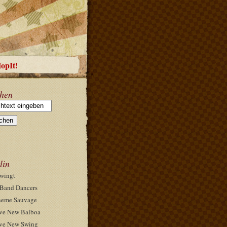
HopIt!
hen
lin
wingt
Band Dancers
eme Sauvage
ve New Balboa
ve New Swing