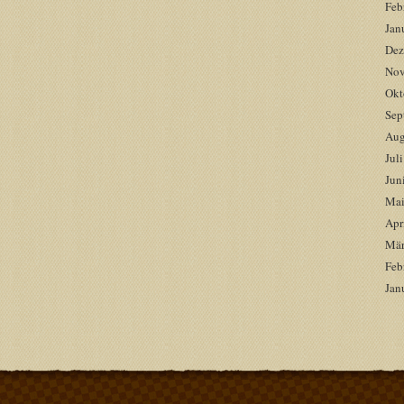
Feb
Jan
Dez
Nov
Okt
Sep
Aug
Jul
Jun
Mai
Apr
Mär
Feb
Jan