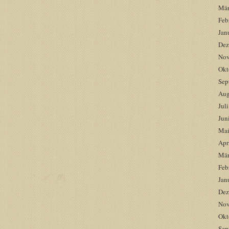
Mär
Feb
Jan
Dez
Nov
Okt
Sep
Aug
Jul
Jun
Mai
Apr
Mär
Feb
Jan
Dez
Nov
Okt
Sep