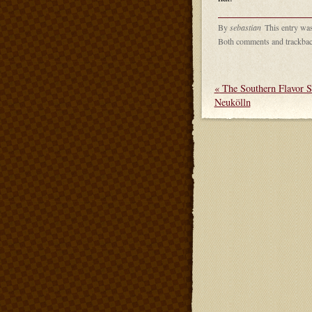
By
sebastian
This entry wa
Both comments and trackback
«
The Southern Flavor 
Neukölln