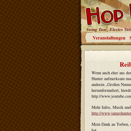
Swing Tanz, Electro Sw
Veranstaltungen
Rei
Wenn auch eher aus de
Hunter aufmerksam mac
anderen „Großen Numme
herumformuliert, hierd
http://www.youtube.c
Mehr Infos, Musik und e
http://www.jameshunte
Mein Dank an Torben, d
hat.