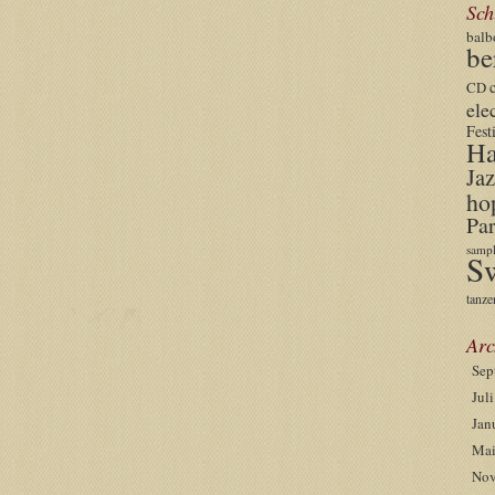
Sch
balb
be
CD
ele
Fest
Ha
Jaz
ho
Par
sampl
S
tanze
Arc
Sep
Jul
Jan
Mai
Nov