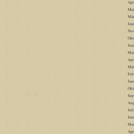
Apr
Mai
Mär
Jan
Nov
Okt
Jun
Mai
Apr
Mär
Feb
Jan
Okt
Sep
Aug
Jul
Jun
Mai
Apr