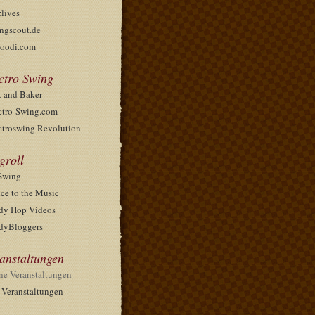
zlives
ngscout.de
oodi.com
ctro Swing
t and Baker
ctro-Swing.com
ctroswing Revolution
groll
Swing
ce to the Music
dy Hop Videos
dyBloggers
anstaltungen
ne Veranstaltungen
e Veranstaltungen