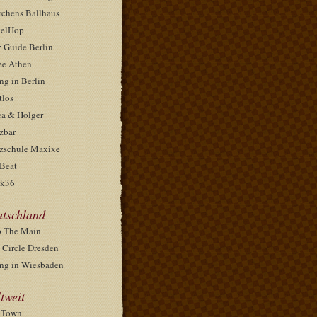
rchens Ballhaus
elHop
z Guide Berlin
ee Athen
ng in Berlin
tlos
ea & Holger
zbar
zschule Maxixe
Beat
k36
tschland
 The Main
 Circle Dresden
ng in Wiesbaden
tweit
pTown