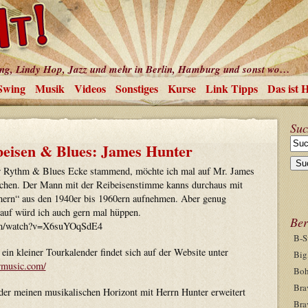
ing, Lindy Hop, Jazz und mehr in Berlin, Hamburg und sonst wo…
Swing
Musik
Videos
Sonstiges
Kurse
Link Tipps
Das ist 
Suc
beisen & Blues: James Hunter
r Rythm & Blues Ecke stammend, möchte ich mal auf Mr. James
hen. Der Mann mit der Reibeisenstimme kanns durchaus mit
rn“ aus den 1940er bis 1960ern aufnehmen. Aber genug
rauf würd ich auch gern mal hüppen.
Ber
om/watch?v=X6suYOqSdE4
B-S
in kleiner Tourkalender findet sich auf der Website unter
Big
rmusic.com/
Boh
Bra
er meinen musikalischen Horizont mit Herrn Hunter erweitert
Bra