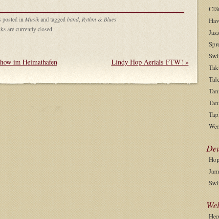
Clä
s posted in
Musik
and tagged
band
,
Rythm & Blues
Hav
s are currently closed.
Jaz
Spr
Swi
Show im Heimathafen
Lindy Hop Aerials FTW!
»
Tak
Tal
Tan
Tan
Tap
Wer
Deu
Hop
Jam
Swi
Wel
He