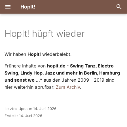
HopIt!
S
u
HopIt! hüpft wieder
Lindyhop Teadance im
c
Mascha
h
Wir haben
HopIt!
wiederbelebt.
Lindyhop Teadance mit
e
Frühere Inhalte von
hopit.de - Swing Tanz, Electro
Live Musik
w
Swing, Lindy Hop, Jazz und mehr in Berlin, Hamburg
Ride & Hop in Weimar
und sonst wo ...
* aus den Jahren 2009 - 2019 sind
i
hier weiterhin abrufbar:
Zum Archiv
.
r
James Hunter
d
Ride & Hop in Weimar 2025
Letztes Update:
14. Juni 2026
i
Erstellt:
14. Juni 2026
n