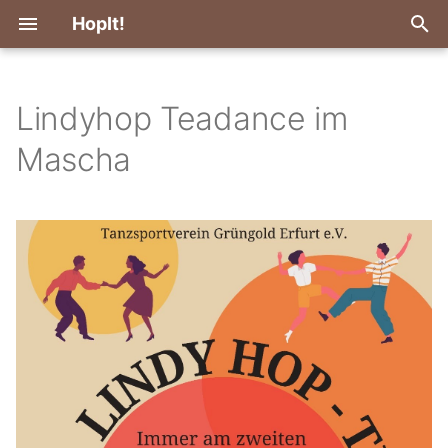
HopIt!
S
u
Lindyhop Teadance im
c
Mascha
h
e
w
i
r
d
i
n