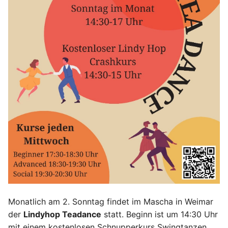
i
t
i
a
l
i
s
i
e
r
t
Monatlich am 2. Sonntag findet im Mascha in Weimar
der
Lindyhop Teadance
statt. Beginn ist um 14:30 Uhr
mit einem kostenlosen Schnupperkurs Swingtanzen