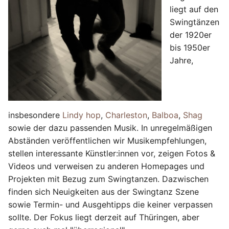
i
liegt auf den
Swingtänzen
t
der 1920er
i
bis 1950er
Jahre,
a
l
i
insbesondere
Lindy hop
,
Charleston
,
Balboa
,
Shag
s
sowie der dazu passenden Musik. In unregelmäßigen
i
Abständen veröffentlichen wir Musikempfehlungen,
stellen interessante Künstler:innen vor, zeigen Fotos &
e
Videos und verweisen zu anderen Homepages und
r
Projekten mit Bezug zum Swingtanzen. Dazwischen
finden sich Neuigkeiten aus der Swingtanz Szene
t
sowie Termin- und Ausgehtipps die keiner verpassen
sollte. Der Fokus liegt derzeit auf Thüringen, aber