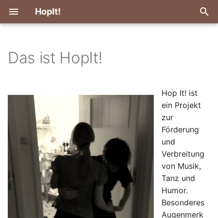
HopIt!
S
u
Das ist HopIt!
Lindyhop Teadance im
c
Mascha
h
Hop It! ist
Lindyhop Teadance mit
e
ein Projekt
Live Musik
zur
w
Förderung
Ride & Hop in Weimar
i
und
Verbreitung
r
James Hunter
von Musik,
d
Tanz und
Ride & Hop in Weimar 2025
Humor.
i
Besonderes
n
Augenmerk