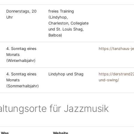
Donnerstags, 20
freies Training
Uhr
(Lindyhop,
Charleston, Collegiate
und St. Louis Shag,
Balboa)
4. Sonntag eines
https://tanzhaus-j
Monats
(Winterhalbjahr)
4. Sonntag eines
Lindyhop und Shag
https://derstrand2
Monats
und-swing/
(Sommerhalbjahr)
altungsorte für Jazzmusik
Was
Website