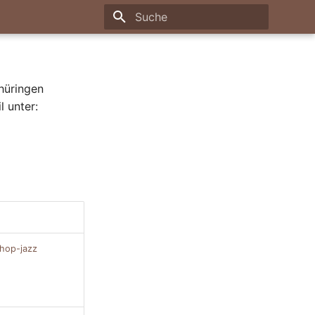
Suche wird initialisiert
hüringen
 unter:
-hop-jazz