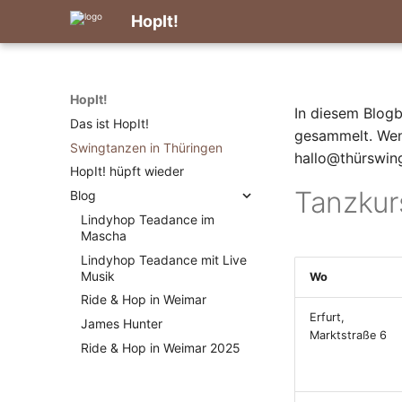
HopIt!
HopIt!
In diesem Blogb
Das ist HopIt!
gesammelt. Wen
Swingtanzen in Thüringen
hallo@thürswin
HopIt! hüpft wieder
Tanzkur
Blog
Lindyhop Teadance im
Mascha
Lindyhop Teadance mit Live
Musik
Wo
Ride & Hop in Weimar
Erfurt,
James Hunter
Marktstraße 6
Ride & Hop in Weimar 2025