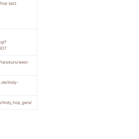
-hop-jazz
cgi?
927
/tanzkurs/west-
.de/lindy-
/lindy_hop_gera/