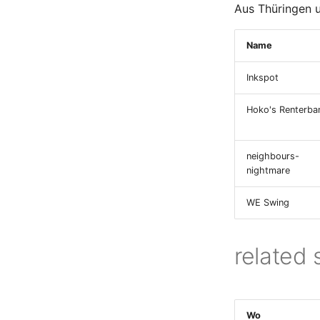
Aus Thüringen 
Name
Inkspot
Hoko's Renterba
neighbours-
nightmare
WE Swing
related 
Wo