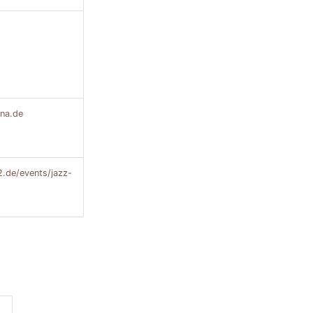
ena.de
2.de/events/jazz-