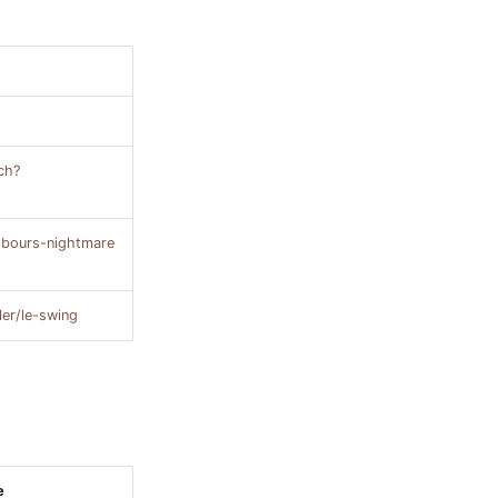
ch?
ghbours-nightmare
ler/le-swing
e